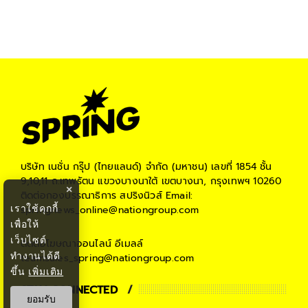
บริษัท เนชั่น กรุ๊ป (ไทยแลนด์) จำกัด (มหาชน)
เลขที่ 1854 ชั้น
9,10,11 ถ.เทพรัตน แขวงบางนาใต้ เขตบางนา, กรุงเทพฯ 10260
×
ติดต่อกองบรรณาธิการ สปริงนิวส์
Email:
เราใช้คุกกี้
springnews_online@nationgroup.com
เพื่อให้
เว็บไซต์
ติดต่อโฆษณาออนไลน์
อีเมลล์
ทำงานได้ดี
teamsales_spring@nationgroup.com
ขึ้น
เพิ่มเติม
STAY CONNECTED
ยอมรับ