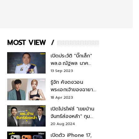
MOST VIEW
เปิดประวัติ "บิ๊กเล็ก"
พล.อ.ณัฐพล นาค
พาณิชย์ จากเลขาฯ
13 Sep 2023
สมช.-เลขาฯ
รู้จัก คังดงวอน
รมว.กลาโหม
พระเอกเจ้าของฉายา
สมบัติแห่งชาติ หลังมี
18 Apr 2023
ข่าว โรเซ่ BLACKPINK
เปิดโปรไฟล์ "เขยบ้าน
จันทร์ส่องหล้า" กุม
บังเหียนธุรกิจตระกูล
20 Aug 2024
"ชินวัตร"
เปิดตัว iPhone 17,