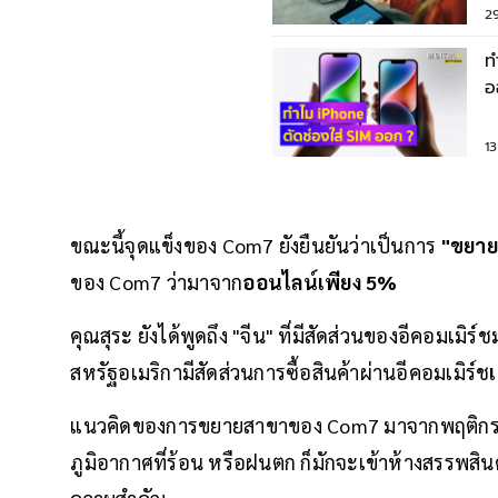
2
ท
อ
1
ขณะนี้จุดแข็งของ Com7 ยังยืนยันว่าเป็นการ
"ขยาย
ของ Com7 ว่ามาจาก
ออนไลน์เพียง 5%
คุณสุระ ยังได้พูดถึง "จีน" ที่มีสัดส่วนของอีคอมเมิ
สหรัฐอเมริกามีสัดส่วนการซื้อสินค้าผ่านอีคอมเมิร์ช
แนวคิดของการขยายสาขาของ Com7 มาจากพฤติกรร
ภูมิอากาศที่ร้อน หรือฝนตก ก็มักจะเข้าห้างสรรพส