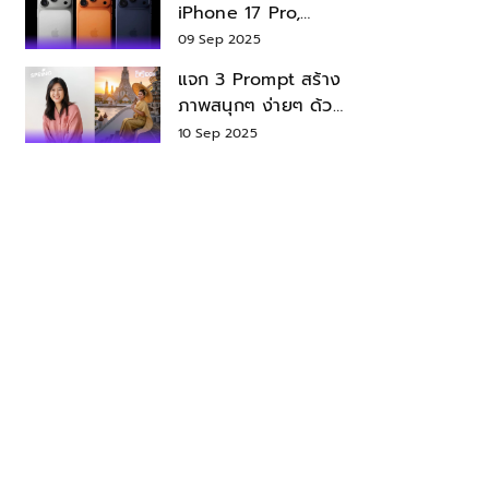
iPhone 17 Pro,
iPhone 17 Air สเปค
09 Sep 2025
ราคา น่าซื้อไหม?
แจก 3 Prompt สร้าง
ภาพสนุกๆ ง่ายๆ ด้วย
Nano Banana ใน
10 Sep 2025
Gemini