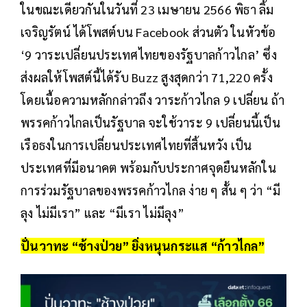
ในขณะเดียวกันในวันที่ 23 เมษายน 2566 พิธา ลิ้ม
เจริญรัตน์ ได้โพสต์บน Facebook ส่วนตัว ในหัวข้อ
‘9 วาระเปลี่ยนประเทศไทยของรัฐบาลก้าวไกล’ ซึ่ง
ส่งผลให้โพสต์นี้ได้รับ Buzz สูงสุดกว่า 71,220 ครั้ง
โดยเนื้อความหลักกล่าวถึง วาระก้าวไกล 9 เปลี่ยน ถ้า
พรรคก้าวไกลเป็นรัฐบาล จะใช้วาระ 9 เปลี่ยนนี้เป็น
เรือธงในการเปลี่ยนประเทศไทยที่สิ้นหวัง เป็น
ประเทศที่มีอนาคต พร้อมกับประกาศจุดยืนหลักใน
การร่วมรัฐบาลของพรรคก้าวไกล ง่าย ๆ สั้น ๆ ว่า “มี
ลุง ไม่มีเรา” และ “มีเรา ไม่มีลุง”
ปั่นวาทะ “ช้างป่วย” ยิ่งหนุนกระแส “ก้าวไกล”