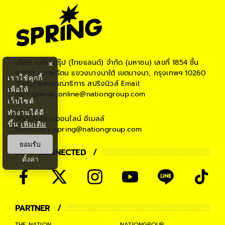
บริษัท เนชั่น กรุ๊ป (ไทยแลนด์) จำกัด (มหาชน)
เลขที่ 1854 ชั้น
×
9,10,11 ถ.เทพรัตน แขวงบางนาใต้ เขตบางนา, กรุงเทพฯ 10260
เราใช้คุกกี้
ติดต่อกองบรรณาธิการ สปริงนิวส์
Email:
เพื่อให้
springnews_online@nationgroup.com
เว็บไซต์
ทำงานได้ดี
ติดต่อโฆษณาออนไลน์
อีเมลล์
ขึ้น
เพิ่มเติม
teamsales_spring@nationgroup.com
ยอมรับ
STAY CONNECTED
ตั้งค่า
PARTNER
THE NATION
NATIONGROUP