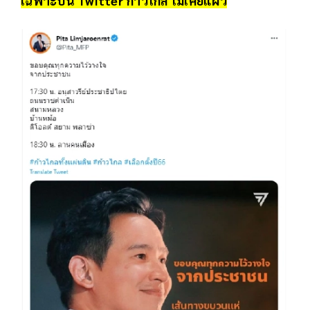
เฉพาะบน Twitter ก้าวไกล ไม่เคยแผ่ว