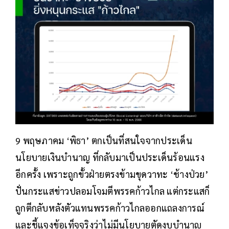
9 พฤษภาคม ‘พิธา’ ตกเป็นที่สนใจจากประเด็น
นโยบายเงินบำนาญ ที่กลับมาเป็นประเด็นร้อนแรง
อีกครั้ง เพราะถูกขั้วฝ่ายตรงข้ามขุดวาทะ ‘ช้างป่วย’
ปั่นกระแสข่าวปลอมโจมตีพรรคก้าวไกล แต่กระแสก็
ถูกตีกลับหลังตัวแทนพรรคก้าวไกลออกแถลงการณ์
และชี้แจงข้อเท็จจริงว่าไม่มีนโยบายตัดงบบำนาญ