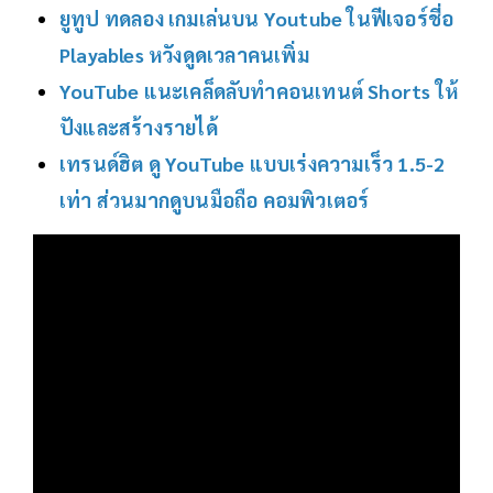
ยูทูป ทดลอง เกมเล่นบน Youtube ในฟีเจอร์ชี่อ
Playables หวังดูดเวลาคนเพิ่ม
YouTube แนะเคล็ดลับทำคอนเทนต์ Shorts ให้
ปังและสร้างรายได้
เทรนด์ฮิต ดู YouTube แบบเร่งความเร็ว 1.5-2
เท่า ส่วนมากดูบนมือถือ คอมพิวเตอร์