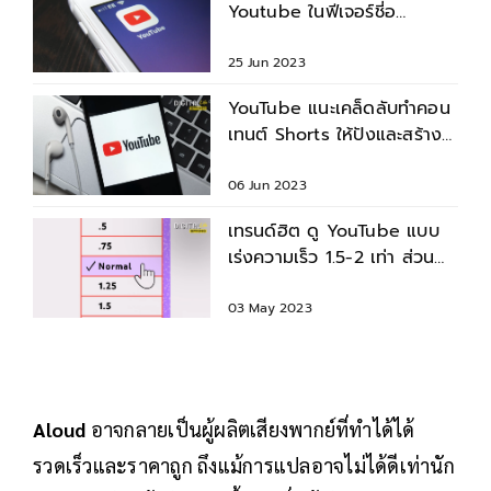
Youtube ในฟีเจอร์ชี่อ
Playables หวังดูดเวลาคน
เพิ่ม
25 Jun 2023
YouTube แนะเคล็ดลับทำคอน
เทนต์ Shorts ให้ปังและสร้าง
รายได้
06 Jun 2023
เทรนด์ฮิต ดู YouTube แบบ
เร่งความเร็ว 1.5-2 เท่า ส่วน
มากดูบนมือถือ คอมพิวเตอร์
03 May 2023
Aloud
อาจกลายเป็นผู้ผลิตเสียงพากย์ที่ทำได้ได้
รวดเร็วและราคาถูก ถึงแม้การแปลอาจไม่ได้ดีเท่านัก