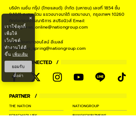
บริษัท เนชั่น กรุ๊ป (ไทยแลนด์) จำกัด (มหาชน)
เลขที่ 1854 ชั้น
9,10,11 ถ.เทพรัตน แขวงบางนาใต้ เขตบางนา, กรุงเทพฯ 10260
×
ติดต่อกองบรรณาธิการ สปริงนิวส์
Email:
เราใช้คุกกี้
springnews_online@nationgroup.com
เพื่อให้
เว็บไซต์
ติดต่อโฆษณาออนไลน์
อีเมลล์
ทำงานได้ดี
teamsales_spring@nationgroup.com
ขึ้น
เพิ่มเติม
STAY CONNECTED
ยอมรับ
ตั้งค่า
PARTNER
THE NATION
NATIONGROUP
KOMCHADLUEK
BANGKOKBIZNEWS
NATIONTV
SPRINGNEWS
THAINEWSONLINE
TNEWS