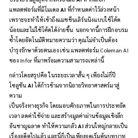
แพลตฟอร์มที่มีโมเดล
AI
ที่กำหนดค่าไว้ล่วงหน้า
เพราะจะทำให้เข้าถึงแมชชีนเลิร์นนิงแบบใช้โค้ด
น้อยและไม่ใช้โค้ดได้ง่ายขึ้น นอกจากนี้การฝึกอบรม
ซ้ำโดยอัตโนมัติหมายความว่า คุณไม่จำเป็นต้อง
บำรุงรักษาด้วยตนเอง เช่น แพลตฟอร์ม Coleman AI
ของ Infor ที่มาพร้อมความสามารถเหล่านี้
กล่าวโดยสรุปคือ ในระยะเวลาสั้น ๆ เพียงไม่กี่ปี
โซลูชัน
AI
ได้ก้าวข้ามจากนิยายวิทยาศาสตร์มาสู่
ความ
เป็นจริงทางธุรกิจ โดยมอบศักยภาพในการประหยัด
เวลา ลดค่าใช้จ่าย และสร้างมูลค่าผ่านข้อมูลเชิงลึก
อันชาญฉลาด ทำให้ความกลัว
AI
ส่วนใหญ่กลายเป็น
เรื่องอดีตไปแล้ว และนี่ก็เป็นเพียงจุดเริ่มต้นบทบาท