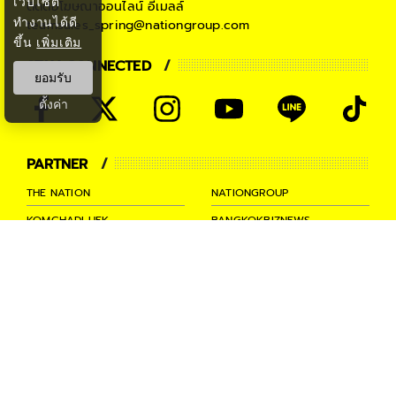
เว็บไซต์
ติดต่อโฆษณาออนไลน์
อีเมลล์
ทำงานได้ดี
teamsales_spring@nationgroup.com
ขึ้น
เพิ่มเติม
STAY CONNECTED
ยอมรับ
ตั้งค่า
PARTNER
THE NATION
NATIONGROUP
KOMCHADLUEK
BANGKOKBIZNEWS
NATIONTV
SPRINGNEWS
THAINEWSONLINE
TNEWS
THANSETTAKIJ
Ⓒ 2026 -
SPRiNG
All Rights