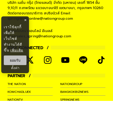
บริษัท เนชั่น กรุ๊ป (ไทยแลนด์) จำกัด (มหาชน)
เลขที่ 1854 ชั้น
9,10,11 ถ.เทพรัตน แขวงบางนาใต้ เขตบางนา, กรุงเทพฯ 10260
ติดต่อกองบรรณาธิการ สปริงนิวส์
Email:
springnews_online@nationgroup.com
×
เราใช้คุกกี้
ติดต่อโฆษณาออนไลน์
อีเมลล์
เพื่อให้
teamsales_spring@nationgroup.com
เว็บไซต์
ทำงานได้ดี
STAY CONNECTED
ขึ้น
เพิ่มเติม
ยอมรับ
ตั้งค่า
PARTNER
THE NATION
NATIONGROUP
KOMCHADLUEK
BANGKOKBIZNEWS
NATIONTV
SPRINGNEWS
THAINEWSONLINE
TNEWS