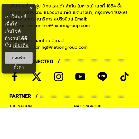
บริษัท เนชั่น กรุ๊ป (ไทยแลนด์) จำกัด (มหาชน)
เลขที่ 1854 ชั้น
×
9,10,11 ถ.เทพรัตน แขวงบางนาใต้ เขตบางนา, กรุงเทพฯ 10260
เราใช้คุกกี้
ติดต่อกองบรรณาธิการ สปริงนิวส์
Email:
เพื่อให้
springnews_online@nationgroup.com
เว็บไซต์
ทำงานได้ดี
ติดต่อโฆษณาออนไลน์
อีเมลล์
ขึ้น
เพิ่มเติม
teamsales_spring@nationgroup.com
ยอมรับ
STAY CONNECTED
ตั้งค่า
PARTNER
THE NATION
NATIONGROUP
KOMCHADLUEK
BANGKOKBIZNEWS
NATIONTV
SPRINGNEWS
THAINEWSONLINE
TNEWS