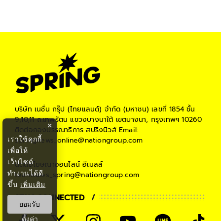
บริษัท เนชั่น กรุ๊ป (ไทยแลนด์) จำกัด (มหาชน)
เลขที่ 1854 ชั้น
9,10,11 ถ.เทพรัตน แขวงบางนาใต้ เขตบางนา, กรุงเทพฯ 10260
×
ติดต่อกองบรรณาธิการ สปริงนิวส์
Email:
เราใช้คุกกี้
springnews_online@nationgroup.com
เพื่อให้
เว็บไซต์
ติดต่อโฆษณาออนไลน์
อีเมลล์
ทำงานได้ดี
teamsales_spring@nationgroup.com
ขึ้น
เพิ่มเติม
STAY CONNECTED
ยอมรับ
ตั้งค่า