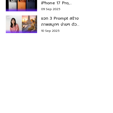
iPhone 17 Pro,
iPhone 17 Air สเปค
09 Sep 2025
ราคา น่าซื้อไหม?
แจก 3 Prompt สร้าง
ภาพสนุกๆ ง่ายๆ ด้วย
Nano Banana ใน
10 Sep 2025
Gemini