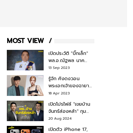
MOST VIEW
เปิดประวัติ "บิ๊กเล็ก"
พล.อ.ณัฐพล นาค
พาณิชย์ จากเลขาฯ
13 Sep 2023
สมช.-เลขาฯ
รู้จัก คังดงวอน
รมว.กลาโหม
พระเอกเจ้าของฉายา
สมบัติแห่งชาติ หลังมี
18 Apr 2023
ข่าว โรเซ่ BLACKPINK
เปิดโปรไฟล์ "เขยบ้าน
จันทร์ส่องหล้า" กุม
บังเหียนธุรกิจตระกูล
20 Aug 2024
"ชินวัตร"
เปิดตัว iPhone 17,