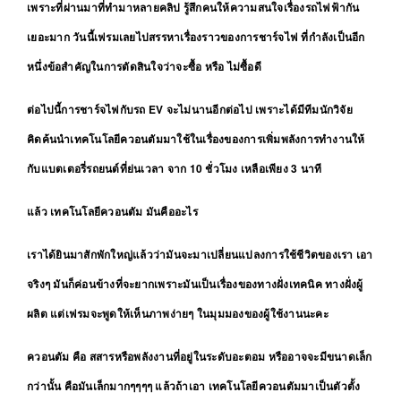
เพราะที่ผ่านมาที่ทำมาหลายคลิป รู้สึกคนให้ความสนใจเรื่องรถไฟฟ้ากัน
เยอะมาก วันนี้เฟรมเลยไปสรรหาเรื่องราวของการชาร์จไฟ ที่กำลังเป็นอีก
หนึ่งข้อสำคัญในการตัดสินใจว่าจะซื้อ หรือ ไม่ซื้อดี
ต่อไปนี้การชาร์จไฟกับรถ EV จะไม่นานอีกต่อไป เพราะได้มีทีมนักวิจัย
คิดค้นนำเทคโนโลยีควอนตัมมาใช้ในเรื่องของการเพิ่มพลังการทำงานให้
กับแบตเตอรี่รถยนต์ที่ย่นเวลา จาก 10 ชั่วโมง เหลือเพียง 3 นาที
แล้ว เทคโนโลยีควอนตัม มันคืออะไร
เราได้ยินมาสักพักใหญ่แล้วว่ามันจะมาเปลี่ยนแปลงการใช้ชีวิตของเรา
เอา
จริงๆ มันก็ค่อนข้างที่จะยากเพราะมันเป็นเรื่องของทางฝั่งเทคนิค ทางฝั่งผู้
ผลิต แต่เฟรมจะพูดให้เห็นภาพง่ายๆ ในมุมมองของผู้ใช้งานนะคะ
ควอนตัม คือ สสารหรือพลังงานที่อยู่ในระดับอะตอม หรืออาจจะมีขนาดเล็ก
กว่านั้น คือมันเล็กมากๆๆๆๆ
แล้วถ้าเอา เทคโนโลยีควอนตัมมาเป็นตัวตั้ง