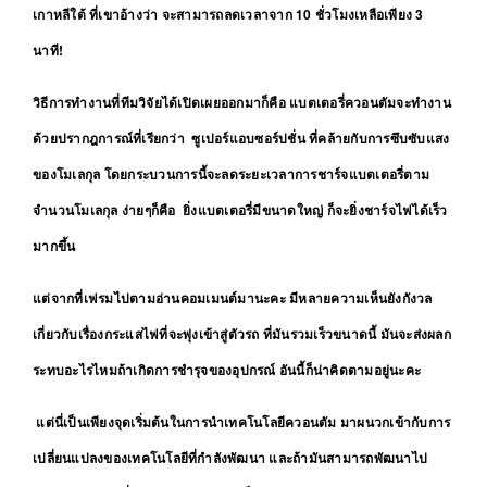
เกาหลีใต้
ที่เขาอ้างว่า จะสามารถลดเวลาจาก 10 ชั่วโมงเหลือเพียง 3
นาที!
วิธีการทำงานที่ทีมวิจัยได้เปิดเผยออกมาก็คือ แบตเตอรี่ควอนตัมจะทำงาน
ด้วยปรากฎการณ์ที่เรียกว่า
ซูเปอร์แอบซอร์ปชั่น ที่คล้ายกับการซึบซับแสง
ของโมเลกุล โดยกระบวนการนี้จะลดระยะเวลาการชาร์จแบตเตอรี่ตาม
จำนวนโมเลกุล ง่ายๆก็คือ ยิ่งแบตเตอรี่มีขนาดใหญ่ ก็จะยิ่งชาร์จไฟได้เร็ว
มากขึ้น
แต่จากที่เฟรมไปตามอ่านคอมเมนต์มานะคะ มีหลายความเห็นยังกังวล
เกี่ยวกับเรื่องกระแสไฟที่จะพุ่งเข้าสู่ตัวรถ ที่มันรวมเร็วขนาดนี้ มันจะส่งผลก
ระทบอะไรไหมถ้าเกิดการชำรุจของอุปกรณ์ อันนี้ก็น่าคิดตามอยู่นะคะ
แต่นี่เป็นเพียงจุดเริ่มต้นในการนำเทคโนโลยีควอนตัม มาผนวกเข้ากับการ
เปลี่ยนแปลงของเทคโนโลยีที่กำลังพัฒนา และถ้ามันสามารถพัฒนาไป