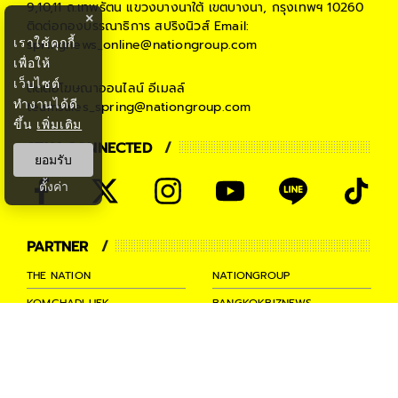
9,10,11 ถ.เทพรัตน แขวงบางนาใต้ เขตบางนา, กรุงเทพฯ 10260
×
ติดต่อกองบรรณาธิการ สปริงนิวส์
Email:
เราใช้คุกกี้
springnews_online@nationgroup.com
เพื่อให้
เว็บไซต์
ติดต่อโฆษณาออนไลน์
อีเมลล์
ทำงานได้ดี
teamsales_spring@nationgroup.com
ขึ้น
เพิ่มเติม
STAY CONNECTED
ยอมรับ
ตั้งค่า
PARTNER
THE NATION
NATIONGROUP
KOMCHADLUEK
BANGKOKBIZNEWS
NATIONTV
SPRINGNEWS
THAINEWSONLINE
TNEWS
THANSETTAKIJ