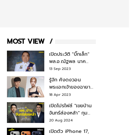
MOST VIEW
เปิดประวัติ "บิ๊กเล็ก"
พล.อ.ณัฐพล นาค
พาณิชย์ จากเลขาฯ
13 Sep 2023
สมช.-เลขาฯ
รู้จัก คังดงวอน
รมว.กลาโหม
พระเอกเจ้าของฉายา
สมบัติแห่งชาติ หลังมี
18 Apr 2023
ข่าว โรเซ่ BLACKPINK
เปิดโปรไฟล์ "เขยบ้าน
จันทร์ส่องหล้า" กุม
บังเหียนธุรกิจตระกูล
20 Aug 2024
"ชินวัตร"
เปิดตัว iPhone 17,