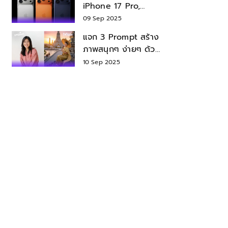
iPhone 17 Pro,
iPhone 17 Air สเปค
09 Sep 2025
ราคา น่าซื้อไหม?
แจก 3 Prompt สร้าง
ภาพสนุกๆ ง่ายๆ ด้วย
Nano Banana ใน
10 Sep 2025
Gemini