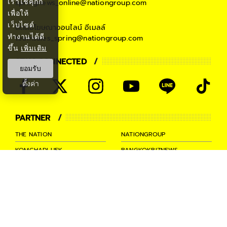
เราใช้คุกกี้
springnews_online@nationgroup.com
เพื่อให้
เว็บไซต์
ติดต่อโฆษณาออนไลน์
อีเมลล์
ทำงานได้ดี
teamsales_spring@nationgroup.com
ขึ้น
เพิ่มเติม
STAY CONNECTED
ยอมรับ
ตั้งค่า
PARTNER
THE NATION
NATIONGROUP
KOMCHADLUEK
BANGKOKBIZNEWS
NATIONTV
SPRINGNEWS
THAINEWSONLINE
TNEWS
THANSETTAKIJ