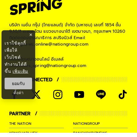
บริษัท เนชั่น กรุ๊ป (ไทยแลนด์) จำกัด (มหาชน)
เลขที่ 1854 ชั้น
9,10,11 ถ.เทพรัตน แขวงบางนาใต้ เขตบางนา, กรุงเทพฯ 10260
×
ติดต่อกองบรรณาธิการ สปริงนิวส์
Email:
เราใช้คุกกี้
springnews_online@nationgroup.com
เพื่อให้
เว็บไซต์
ติดต่อโฆษณาออนไลน์
อีเมลล์
ทำงานได้ดี
teamsales_spring@nationgroup.com
ขึ้น
เพิ่มเติม
STAY CONNECTED
ยอมรับ
ตั้งค่า
PARTNER
THE NATION
NATIONGROUP
KOMCHADLUEK
BANGKOKBIZNEWS