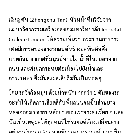
เฉิงฉู ตัน (Zhengchu Tan) หัวหน้าทีมวิจัยจาก
แผนกวิศวกรรมเครื่องกลของมหาวิทยาลัย Imperial
College London ให้ความเห็นว่า กระบวนการการ
เศษสึกหรอของ
ยางรถยนต์
สร้างมลพิษต่อ
สิ่ง
แวดล้อม
อากาศที่มนุษย์หายใจ น้ำที่ไหลออกจาก
ถนน และส่งผลกระทบต่อเนื่องไปยังน้ำและ
การเกษตร ซึ่งมันส่งผลเสียถึงกันเป็นทอดๆ
โดย รถวิ่งล้อหมุน ด้วยน้ำหนักมากกว่า 1 ตันของรถ
จะทำให้เกิดการเสียดสีกับพื้นถนนจนชิ้นส่วนยาง
หลุดออกมา ลายบนล้อยางของเราจางลงเรื่อย ๆ และ
นั่นเป็นเหตุผลให้ทุกคนที่ใช้รถยนต์ต้องเปลี่ยนยาง
อย่างสม่ำเสมอ ตามอายุขัยของยางรถยนต์ และ ชิ้น