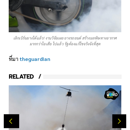
เลิกเบิร์นยางได้แล้ว! งานวิจัยเผย ยางรถยนต์ สร้างมลพิษทางอากาศ
มากกว่าไอเสีย ไปแล้ว รัฐต้องแก้ไขจริงจังที่สุด
ที่มา
theguardian
RELATED