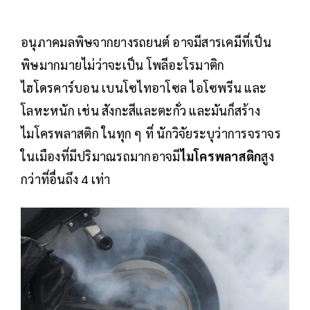
อนุภาคมลพิษจากยางรถยนต์ อาจมีสารเคมีที่เป็น
พิษมากมายไม่ว่าจะเป็น โพลีอะโรมาติก
ไฮโดรคาร์บอน เบนโซไทอาโซล ไอโซพรีน และ
โลหะหนัก เช่น สังกะสีและตะกั่ว และมันก็สร้าง
ไมโครพลาสติก ในทุก ๆ ที่ นักวิจัยระบุว่าการจราจร
ในเมืองที่มีปริมาณรถมากอาจมี
ไมโครพลาสติก
สูง
กว่าที่อื่นถึง 4 เท่า