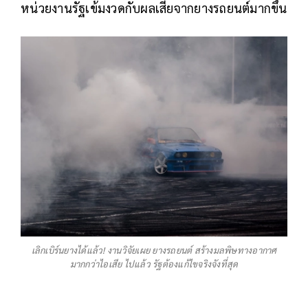
หน่วยงานรัฐเข้มงวดกับผลเสียจากยางรถยนต์มากขึ้น
เลิกเบิร์นยางได้แล้ว! งานวิจัยเผย ยางรถยนต์ สร้างมลพิษทางอากาศ
มากกว่าไอเสีย ไปแล้ว รัฐต้องแก้ไขจริงจังที่สุด