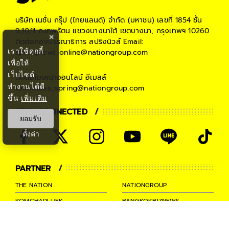
บริษัท เนชั่น กรุ๊ป (ไทยแลนด์) จำกัด (มหาชน)
เลขที่ 1854 ชั้น
9,10,11 ถ.เทพรัตน แขวงบางนาใต้ เขตบางนา, กรุงเทพฯ 10260
×
ติดต่อกองบรรณาธิการ สปริงนิวส์
Email:
เราใช้คุกกี้
springnews_online@nationgroup.com
เพื่อให้
เว็บไซต์
ติดต่อโฆษณาออนไลน์
อีเมลล์
ทำงานได้ดี
teamsales_spring@nationgroup.com
ขึ้น
เพิ่มเติม
STAY CONNECTED
ยอมรับ
ตั้งค่า
PARTNER
THE NATION
NATIONGROUP
KOMCHADLUEK
BANGKOKBIZNEWS
NATIONTV
SPRINGNEWS