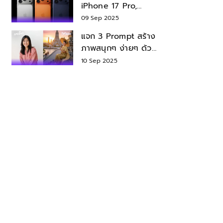
iPhone 17 Pro,
iPhone 17 Air สเปค
09 Sep 2025
ราคา น่าซื้อไหม?
แจก 3 Prompt สร้าง
ภาพสนุกๆ ง่ายๆ ด้วย
Nano Banana ใน
10 Sep 2025
Gemini