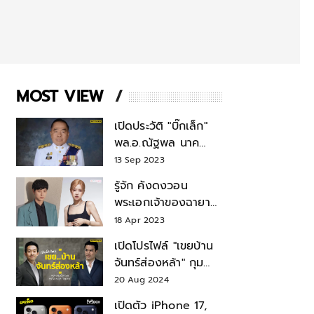
MOST VIEW
เปิดประวัติ "บิ๊กเล็ก"
พล.อ.ณัฐพล นาค
พาณิชย์ จากเลขาฯ
13 Sep 2023
สมช.-เลขาฯ
รู้จัก คังดงวอน
รมว.กลาโหม
พระเอกเจ้าของฉายา
สมบัติแห่งชาติ หลังมี
18 Apr 2023
ข่าว โรเซ่ BLACKPINK
เปิดโปรไฟล์ "เขยบ้าน
จันทร์ส่องหล้า" กุม
บังเหียนธุรกิจตระกูล
20 Aug 2024
"ชินวัตร"
เปิดตัว iPhone 17,