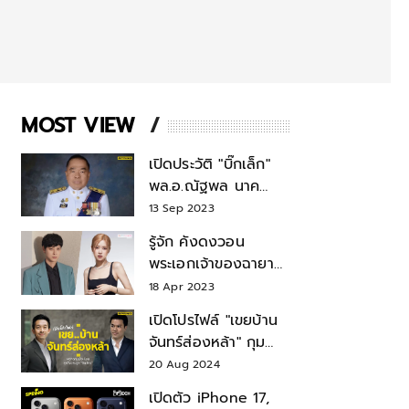
MOST VIEW
เปิดประวัติ "บิ๊กเล็ก"
พล.อ.ณัฐพล นาค
พาณิชย์ จากเลขาฯ
13 Sep 2023
สมช.-เลขาฯ
รู้จัก คังดงวอน
รมว.กลาโหม
พระเอกเจ้าของฉายา
สมบัติแห่งชาติ หลังมี
18 Apr 2023
ข่าว โรเซ่ BLACKPINK
เปิดโปรไฟล์ "เขยบ้าน
จันทร์ส่องหล้า" กุม
บังเหียนธุรกิจตระกูล
20 Aug 2024
"ชินวัตร"
เปิดตัว iPhone 17,