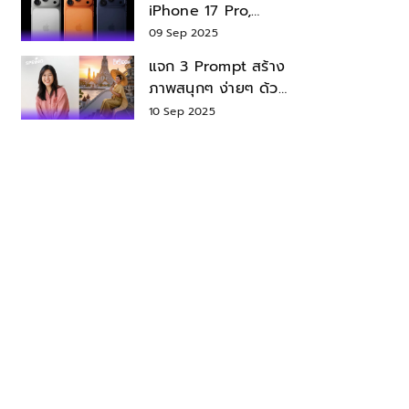
iPhone 17 Pro,
iPhone 17 Air สเปค
09 Sep 2025
ราคา น่าซื้อไหม?
แจก 3 Prompt สร้าง
ภาพสนุกๆ ง่ายๆ ด้วย
Nano Banana ใน
10 Sep 2025
Gemini