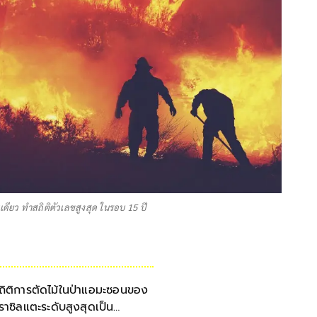
ดียว ทำสถิติตัวเลขสูงสุด ในรอบ 15 ปี
ถิติการตัดไม้ในป่าแอมะซอนของ
ราซิลแตะระดับสูงสุดเป็น