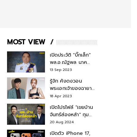
MOST VIEW
เปิดประวัติ "บิ๊กเล็ก"
พล.อ.ณัฐพล นาค
พาณิชย์ จากเลขาฯ
13 Sep 2023
สมช.-เลขาฯ
รู้จัก คังดงวอน
รมว.กลาโหม
พระเอกเจ้าของฉายา
สมบัติแห่งชาติ หลังมี
18 Apr 2023
ข่าว โรเซ่ BLACKPINK
เปิดโปรไฟล์ "เขยบ้าน
จันทร์ส่องหล้า" กุม
บังเหียนธุรกิจตระกูล
20 Aug 2024
"ชินวัตร"
เปิดตัว iPhone 17,