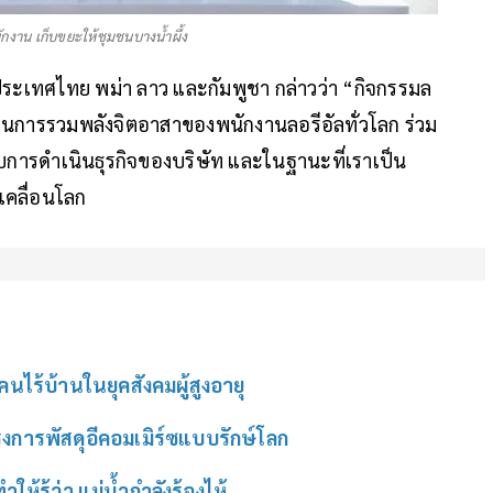
กงาน เก็บขยะให้ชุมชนบางน้ำผึ้ง
 ประเทศไทย พม่า ลาว และกัมพูชา กล่าวว่า “กิจกรรมล
3 เป็นการรวมพลังจิตอาสาของพนักงานลอรีอัลทั่วโลก ร่วม
บการดําเนินธุรกิจของบริษัท และในฐานะที่เราเป็น
เคลื่อนโลก
นไร้บ้านในยุคสังคมผู้สูงอายุ
รงการพัสดุอีคอมเมิร์ซแบบรักษ์โลก
ห้รู้ว่า แม่น้ำกำลังร้องไห้