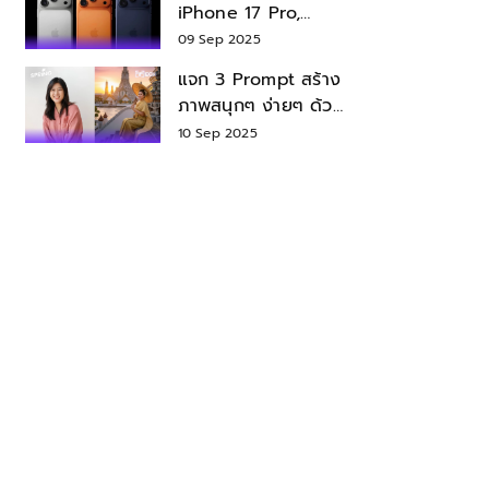
iPhone 17 Pro,
iPhone 17 Air สเปค
09 Sep 2025
ราคา น่าซื้อไหม?
แจก 3 Prompt สร้าง
ภาพสนุกๆ ง่ายๆ ด้วย
Nano Banana ใน
10 Sep 2025
Gemini