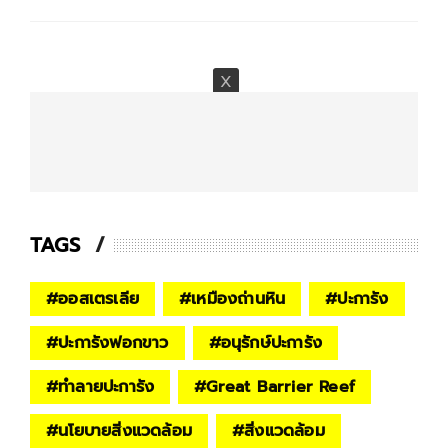
TAGS
#
ออสเตรเลีย
#
เหมืองถ่านหิน
#
ปะการัง
#
ปะการังฟอกขาว
#
อนุรักษ์ปะการัง
#
ทำลายปะการัง
#
Great Barrier Reef
#
นโยบายสิ่งแวดล้อม
#
สิ่งแวดล้อม