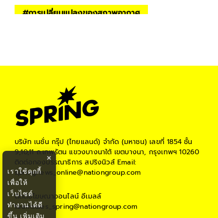
#
การเปลี่ยนแปลงของสภาพอากาศ
#
Climate Change
#
Environment
#
KEEP THE WORLD
บริษัท เนชั่น กรุ๊ป (ไทยแลนด์) จำกัด (มหาชน)
เลขที่ 1854 ชั้น
9,10,11 ถ.เทพรัตน แขวงบางนาใต้ เขตบางนา, กรุงเทพฯ 10260
×
ติดต่อกองบรรณาธิการ สปริงนิวส์
Email:
เราใช้คุกกี้
springnews_online@nationgroup.com
เพื่อให้
เว็บไซต์
ติดต่อโฆษณาออนไลน์
อีเมลล์
ทำงานได้ดี
teamsales_spring@nationgroup.com
ขึ้น
เพิ่มเติม