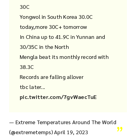
30C
Yongwol in South Korea 30.0C
today,more 30C+ tomorrow
In China up to 41.9C in Yunnan and
30/35C in the North
Mengla beat its monthly record with
38.3C
Records are falling allover
tbc later...
pic.twitter.com/7gvWaecTuE
— Extreme Temperatures Around The World
(@extremetemps)
April 19, 2023