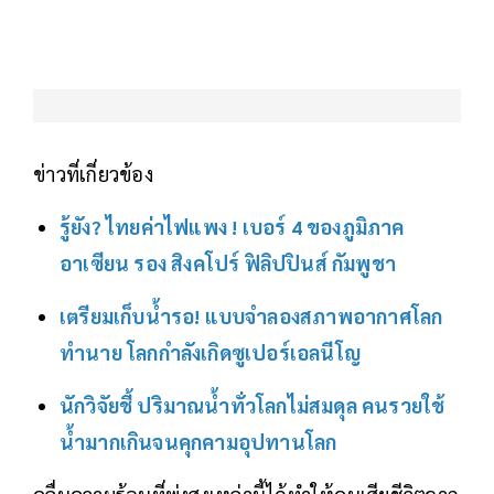
ข่าวที่เกี่ยวข้อง
รู้ยัง? ไทยค่าไฟแพง ! เบอร์ 4 ของภูมิภาค
อาเซียน รอง สิงคโปร์ ฟิลิปปินส์ กัมพูชา
เตรียมเก็บน้ำรอ! แบบจำลองสภาพอากาศโลก
ทำนาย โลกกำลังเกิดซูเปอร์เอลนีโญ
นักวิจัยชี้ ปริมาณน้ำทั่วโลกไม่สมดุล คนรวยใช้
น้ำมากเกินจนคุกคามอุปทานโลก