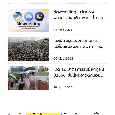
Nowcasting นวัตกรรม
พยากรณ์ฝนฟ้า-พายุ-น้ำท่วม
ด้วย AI ใช้เวลาน้อย แต่แม่น
มาก
03 Oct 2021
เอลนีโญรุนแรงกระทบการ
เปลี่ยนแปลงสภาพอากาศ ร้อน
จัด แล้ง ฝนถล่ม คาดเริ่ม ก.ค.
06 May 2023
เปิด 12 มาตรการรับมือฤดูฝน
ปี2566 ชี้ปีนี้ฝนอาจตกน้อย
กว่าปกติ
28 Apr 2023