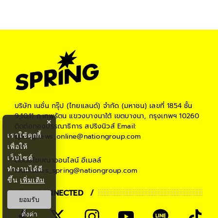
บริษัท เนชั่น กรุ๊ป (ไทยแลนด์) จำกัด (มหาชน)
เลขที่ 1854 ชั้น
9,10,11 ถ.เทพรัตน แขวงบางนาใต้ เขตบางนา, กรุงเทพฯ 10260
×
ติดต่อกองบรรณาธิการ สปริงนิวส์
Email:
เราใช้คุกกี้
springnews_online@nationgroup.com
เพื่อให้
เว็บไซต์
ติดต่อโฆษณาออนไลน์
อีเมลล์
ทำงานได้ดี
teamsales_spring@nationgroup.com
ขึ้น
เพิ่มเติม
STAY CONNECTED
ยอมรับ
ตั้งค่า