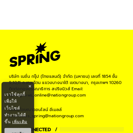
บริษัท เนชั่น กรุ๊ป (ไทยแลนด์) จำกัด (มหาชน)
เลขที่ 1854 ชั้น
9,10,11 ถ.เทพรัตน แขวงบางนาใต้ เขตบางนา, กรุงเทพฯ 10260
×
ติดต่อกองบรรณาธิการ สปริงนิวส์
Email:
เราใช้คุกกี้
springnews_online@nationgroup.com
เพื่อให้
เว็บไซต์
ติดต่อโฆษณาออนไลน์
อีเมลล์
ทำงานได้ดี
teamsales_spring@nationgroup.com
ขึ้น
เพิ่มเติม
STAY CONNECTED