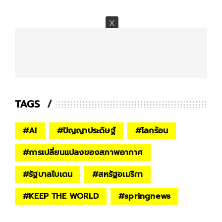
TAGS
#
AI
#
ปัญญาประดิษฐ์
#
โลกร้อน
#
การเปลี่ยนแปลงของสภาพอากาศ
#
รัฐบาลไบเดน
#
สหรัฐอเมริกา
#
KEEP THE WORLD
#
springnews