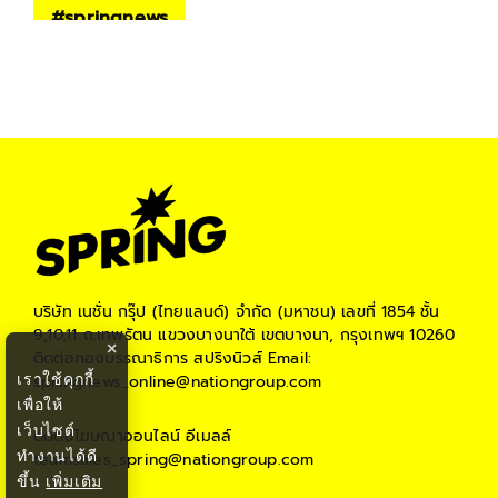
#
springnews
บริษัท เนชั่น กรุ๊ป (ไทยแลนด์) จำกัด (มหาชน)
เลขที่ 1854 ชั้น
9,10,11 ถ.เทพรัตน แขวงบางนาใต้ เขตบางนา, กรุงเทพฯ 10260
×
ติดต่อกองบรรณาธิการ สปริงนิวส์
Email:
เราใช้คุกกี้
springnews_online@nationgroup.com
เพื่อให้
เว็บไซต์
ติดต่อโฆษณาออนไลน์
อีเมลล์
ทำงานได้ดี
teamsales_spring@nationgroup.com
ขึ้น
เพิ่มเติม