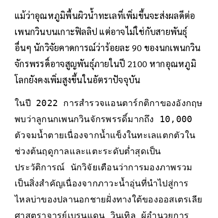
แม้ว่าอุณหภูมิพื้นผิวน้ำทะเลที่เพิ่มขึ้นจะส่งผลดีต่อ
เพนกวินบนเกาะฟิลลิป แต่อาจไม่ใช่กับสายพันธุ์
อื่นๆ นักวิจัยคาดการณ์ว่าร้อยละ 90 ของนกเพนกวิน
จักรพรรดิ์อาจสูญพันธุ์ภายในปี 2100 หากอุณหภูมิ
โลกยังคงเพิ่มสูงขึ้นในอัตราปัจจุบัน
ในปี 2022 การสำรวจแอนตาร์กติกาของอังกฤษ
พบว่าลูกนกเพนกวินจักรพรรดิ์มากถึง 10,000 
ตัวจมน้ำตายเนื่องจากน้ำแข็งในทะเลแตกตัวใน
ช่วงต้นฤดูกาลและแตะระดับต่ำสุดเป็น
ประวัติการณ์ นักวิจัยเตือนว่าการมองภาพรวม
เป็นสิ่งสำคัญเนื่องจากภาวะน้ำอุ่นที่นำไปสู่การ
ไหลบ่าของปลานอกชายฝั่งทางใต้ของออสเตรเลีย
ศาสตราจารย์เบรนแดน วินเทิล ผู้อำนวยการ