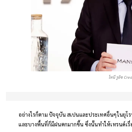
โทนี รูอิซ Cr
อย่างไรก็ตาม ปัจจุบัน สเปนและประเทศอื่นๆในยุโรป
และบางพื้นที่ก็มีฝนตกมากขึ้น ซึ่งนั้นทำให้เทรนด์เรื