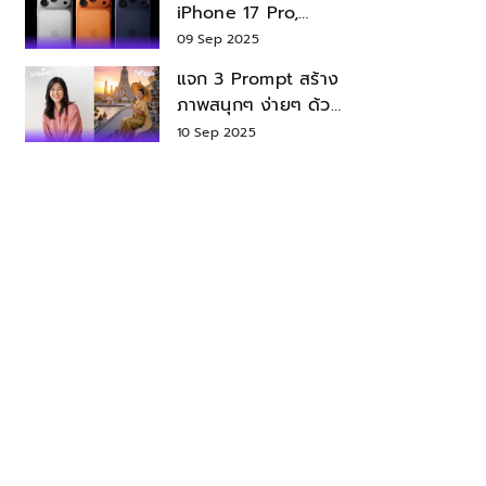
iPhone 17 Pro,
iPhone 17 Air สเปค
09 Sep 2025
ราคา น่าซื้อไหม?
แจก 3 Prompt สร้าง
ภาพสนุกๆ ง่ายๆ ด้วย
Nano Banana ใน
10 Sep 2025
Gemini