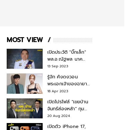
MOST VIEW
เปิดประวัติ "บิ๊กเล็ก"
พล.อ.ณัฐพล นาค
พาณิชย์ จากเลขาฯ
13 Sep 2023
สมช.-เลขาฯ
รู้จัก คังดงวอน
รมว.กลาโหม
พระเอกเจ้าของฉายา
สมบัติแห่งชาติ หลังมี
18 Apr 2023
ข่าว โรเซ่ BLACKPINK
เปิดโปรไฟล์ "เขยบ้าน
จันทร์ส่องหล้า" กุม
บังเหียนธุรกิจตระกูล
20 Aug 2024
"ชินวัตร"
เปิดตัว iPhone 17,