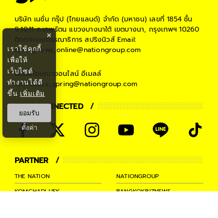
บริษัท เนชั่น กรุ๊ป (ไทยแลนด์) จำกัด (มหาชน)
เลขที่ 1854 ชั้น
9,10,11 ถ.เทพรัตน แขวงบางนาใต้ เขตบางนา, กรุงเทพฯ 10260
×
ติดต่อกองบรรณาธิการ สปริงนิวส์
Email:
เราใช้คุกกี้
springnews_online@nationgroup.com
เพื่อให้
เว็บไซต์
ติดต่อโฆษณาออนไลน์
อีเมลล์
ทำงานได้ดี
teamsales_spring@nationgroup.com
ขึ้น
เพิ่มเติม
STAY CONNECTED
ยอมรับ
ตั้งค่า
PARTNER
THE NATION
NATIONGROUP
KOMCHADLUEK
BANGKOKBIZNEWS
NATIONTV
SPRINGNEWS