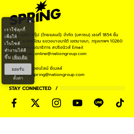
×
เราใช้คุกกี้
บริษัท เนชั่น กรุ๊ป (ไทยแลนด์) จำกัด (มหาชน)
เลขที่ 1854 ชั้น
เพื่อให้
9,10,11 ถ.เทพรัตน แขวงบางนาใต้ เขตบางนา, กรุงเทพฯ 10260
เว็บไซต์
ติดต่อกองบรรณาธิการ สปริงนิวส์
Email:
ทำงานได้ดี
springnews_online@nationgroup.com
ขึ้น
เพิ่มเติม
ติดต่อโฆษณาออนไลน์
อีเมลล์
ยอมรับ
teamsales_spring@nationgroup.com
ตั้งค่า
STAY CONNECTED
PARTNER
THE NATION
NATIONGROUP