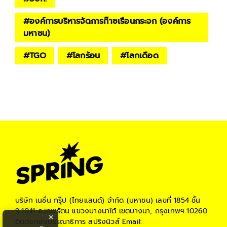
#
องค์การบริหารจัดการก๊าซเรือนกระจก (องค์การ
มหาชน)
#
TGO
#
โลกร้อน
#
โลกเดือด
#
คาร์บอนภาคสมัครใจ
#
T-VER
บริษัท เนชั่น กรุ๊ป (ไทยแลนด์) จำกัด (มหาชน)
เลขที่ 1854 ชั้น
9,10,11 ถ.เทพรัตน แขวงบางนาใต้ เขตบางนา, กรุงเทพฯ 10260
×
ติดต่อกองบรรณาธิการ สปริงนิวส์
Email: