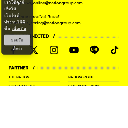
เราใช้คุกกี้
springnews_online@nationgroup.com
เพื่อให้
เว็บไซต์
ติดต่อโฆษณาออนไลน์
อีเมลล์
ทำงานได้ดี
teamsales_spring@nationgroup.com
ขึ้น
เพิ่มเติม
STAY CONNECTED
ยอมรับ
ตั้งค่า
PARTNER
THE NATION
NATIONGROUP
KOMCHADLUEK
BANGKOKBIZNEWS
NATIONTV
SPRINGNEWS
THAINEWSONLINE
TNEWS
THANSETTAKIJ