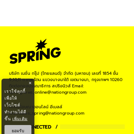
บริษัท เนชั่น กรุ๊ป (ไทยแลนด์) จำกัด (มหาชน)
เลขที่ 1854 ชั้น
9,10,11 ถ.เทพรัตน แขวงบางนาใต้ เขตบางนา, กรุงเทพฯ 10260
×
ติดต่อกองบรรณาธิการ สปริงนิวส์
Email:
เราใช้คุกกี้
springnews_online@nationgroup.com
เพื่อให้
เว็บไซต์
ติดต่อโฆษณาออนไลน์
อีเมลล์
ทำงานได้ดี
teamsales_spring@nationgroup.com
ขึ้น
เพิ่มเติม
STAY CONNECTED
ยอมรับ