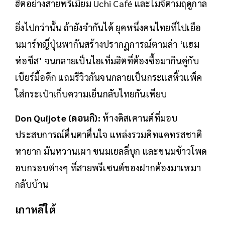
ฮิตอย่างสายพรีเมียม Uchi Café และโมจิตามฤดูกาล
ยิ่งไปกว่านั้น ถ้ายังจำกันได้ ยุคหนึ่งคนไทยที่ไปเยือ
นมาร์ทญี่ปุ่นพากันสร้างปรากฏการณ์ตามล่า ‘แฮม
ห่อชีส’ จนกลายเป็นไอเท็มฮิตที่ต้องซื้อมากินคู่กับ
เบียร์มื้อดึก แถมรีวิวกันจนกลายเป็นกระแสหิ้วแพ็ค
ใส่กระเป๋าเก็บความเย็นกลับไทยกันเพียบ
Don Quijote (ดอนกิ):
ห้างดิสเคานต์ที่มอบ
ประสบการณ์ตื่นตาตื่นใจ แหล่งรวมคิทแคทรสชาติ
หายาก มันหวานเผา ขนมเยลลี่บุก และขนมข้าวโพด
อบกรอบต่างๆ ที่สายพรีเซนต์ของฝากต้องมาเหมา
กลับบ้าน
เกาหลีใต้