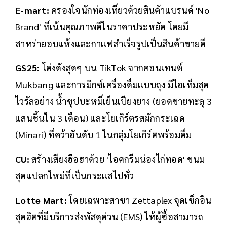
E-mart:
ครองใจนักท่องเที่ยวด้วยสินค้าแบรนด์ 'No
Brand' ที่เน้นคุณภาพดีในราคาประหยัด โดยมี
สาหร่ายอบแห้งและกาแฟสำเร็จรูปเป็นสินค้าขายดี
GS25:
โด่งดังสุดๆ บน TikTok จากคอนเทนต์
Mukbang และการมิกซ์เครื่องดื่มแบบถุง มีไอเท็มสุด
ไวรัลอย่าง น้ำซุปบะหมี่เย็นเปียงยาง (ยอดขายทะลุ 3
แสนชิ้นใน 3 เดือน) และโยเกิร์ตรสผักกระเฉด
(Minari) ที่คว้าอันดับ 1 ในกลุ่มโยเกิร์ตพร้อมดื่ม
CU:
สร้างเสียงฮือฮาด้วย 'ไอศกรีมน่องไก่ทอด' ขนม
สุดแปลกใหม่ที่เป็นกระแสไปทั่ว
Lotte Mart:
โดยเฉพาะสาขา Zettaplex จุดเช็กอิน
สุดฮิตที่มีบริการส่งพัสดุด่วน (EMS) ให้ผู้ซื้อสามารถ