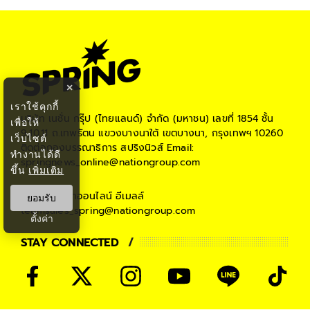
×
เราใช้คุกกี้
บริษัท เนชั่น กรุ๊ป (ไทยแลนด์) จำกัด (มหาชน)
เลขที่ 1854 ชั้น
เพื่อให้
9,10,11 ถ.เทพรัตน แขวงบางนาใต้ เขตบางนา, กรุงเทพฯ 10260
เว็บไซต์
ติดต่อกองบรรณาธิการ สปริงนิวส์
Email:
ทำงานได้ดี
springnews_online@nationgroup.com
ขึ้น
เพิ่มเติม
ติดต่อโฆษณาออนไลน์
อีเมลล์
ยอมรับ
teamsales_spring@nationgroup.com
ตั้งค่า
STAY CONNECTED