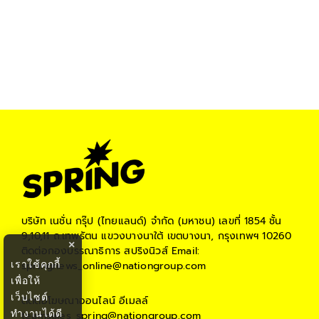
บริษัท เนชั่น กรุ๊ป (ไทยแลนด์) จำกัด (มหาชน)
เลขที่ 1854 ชั้น
9,10,11 ถ.เทพรัตน แขวงบางนาใต้ เขตบางนา, กรุงเทพฯ 10260
×
ติดต่อกองบรรณาธิการ สปริงนิวส์
Email:
เราใช้คุกกี้
springnews_online@nationgroup.com
เพื่อให้
เว็บไซต์
ติดต่อโฆษณาออนไลน์
อีเมลล์
ทำงานได้ดี
teamsales_spring@nationgroup.com