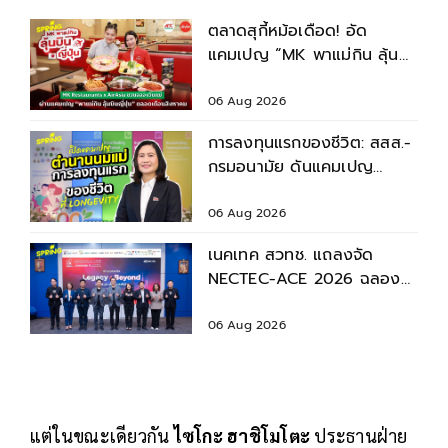
ตลาดสุกี้หม้อเดือด! อัด
แคมเปญ “MK พาแม่กิน ลุ้น
บินญี่ปุ่น” ตลอดเดือนสิงหาคม
2569
06 Aug 2026
การลงทุนแรกของชีวิต: สสส.-
กรมอนามัย ดันแคมเปญ
“ตำนานนมแม่” หนุนเด็กไทย
เติบโตอย่างยั่งยืน
06 Aug 2026
เนคเทค สวทช. แถลงจัด
NECTEC-ACE 2026 ฉลอง
40 ปี เนคเทค 'Legacy &
Beyond'
06 Aug 2026
แต่ในขณะเดียวกัน
ไซโกะ ฮาชิโมโตะ
ประธานฝ่าย