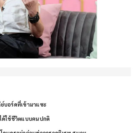
ย์บอร์ดที่เข้ามาแซะ
้ได้ใช้ชีวิตแบบคนปกติ
โดนดราม่าอ่านข่าวกราดยิงรพ.สนาม