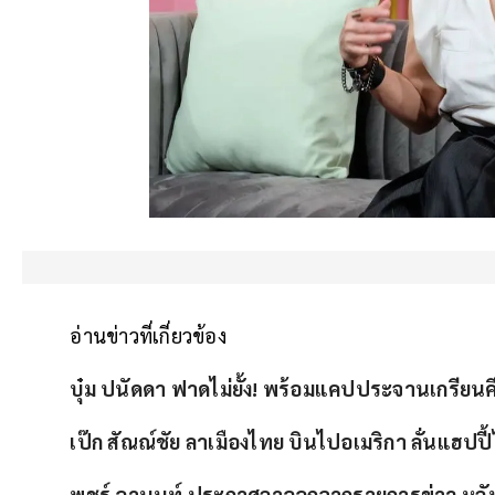
อ่านข่าวที่เกี่ยวข้อง
บุ๋ม ปนัดดา ฟาดไม่ยั้ง! พร้อมแคปประจานเกรียนคี
เป๊ก สัณณ์ชัย ลาเมืองไทย บินไปอเมริกา ลั่นแฮปปี
พชร์ อานนท์ ประกาศลาออกจากรายการข่าว หลัง