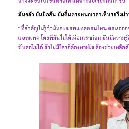
อาจจะขับไปเซ็นทรัลได้ แต่ขากลับเรียกคนมารับ"
มันกลัว มันมือสั่น มันตื่นตระหนกเวลาเห็นรถวิ่งผ่
"ที่สำคัญไม่รู้ว่ามันจะแอทแทคตอนไหน ตอนออก
แอทแทค โดยที่มันไม่ได้เตือนเราก่อน มันมีความรู้
ขับต่อไม่ได้ ถ้าไม่มีใครก็ต้องหายใจ ต้องช่วยเหลื