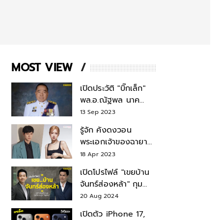
MOST VIEW
เปิดประวัติ "บิ๊กเล็ก"
พล.อ.ณัฐพล นาค
พาณิชย์ จากเลขาฯ
13 Sep 2023
สมช.-เลขาฯ
รู้จัก คังดงวอน
รมว.กลาโหม
พระเอกเจ้าของฉายา
สมบัติแห่งชาติ หลังมี
18 Apr 2023
ข่าว โรเซ่ BLACKPINK
เปิดโปรไฟล์ "เขยบ้าน
จันทร์ส่องหล้า" กุม
บังเหียนธุรกิจตระกูล
20 Aug 2024
"ชินวัตร"
เปิดตัว iPhone 17,