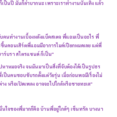
 ก็เป็นปี มันก็ลำบากนะ เพราะเราทำงานบันเทิง แล้ว
กับคนทำงานเบื้องหลังแบ็คสเตจ พี่แอมเป็นอะไร พี่
ะขึ้นคอนเสิร์ตพี่แอมมีอาการไมค์เปียกหมดเลย แต่พี่
 บาร์บรา สไตรแซนด์ ก็เป็น"
รไปหาหมอจริง จนมันมาเป็นสิ่งที่จับต้องได้เป็นรูปธร
่เป็นคนชอบขับรถตั้งแต่วัยรุ่น เมื่อก่อนพอมีเรื่องไม่
่าง หรือเปิดเพลง อาจจะไปใกล้หรือชายทะเล"
มมั่นใจของพี่มากก็คือ บ้านพี่อยู่ใกล้ๆ เซ็นทรัล บางนา