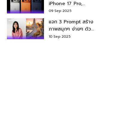
iPhone 17 Pro,
iPhone 17 Air สเปค
09 Sep 2025
ราคา น่าซื้อไหม?
แจก 3 Prompt สร้าง
ภาพสนุกๆ ง่ายๆ ด้วย
Nano Banana ใน
10 Sep 2025
Gemini