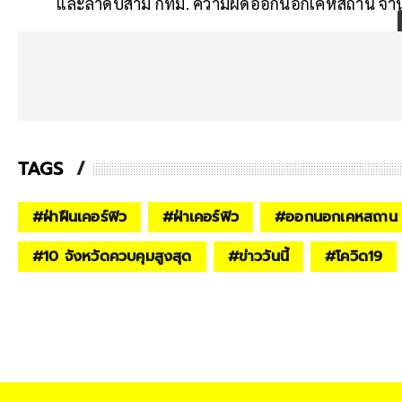
และลำดับสาม กทม. ความผิดออกนอกเคหสถาน จำ
TAGS
#
ฝ่าฝืนเคอร์ฟิว
#
ฝ่าเคอร์ฟิว
#
ออกนอกเคหสถาน
#
10 จังหวัดควบคุมสูงสุด
#
ข่าววันนี้
#
โควิด19