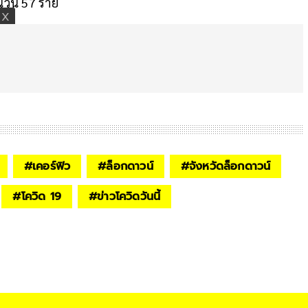
นวน 57 ราย
#
เคอร์ฟิว​
#
ล็อกดาวน์
#
จังหวัดล็อกดาวน์
#
โควิด 19
#
ข่าวโควิดวันนี้