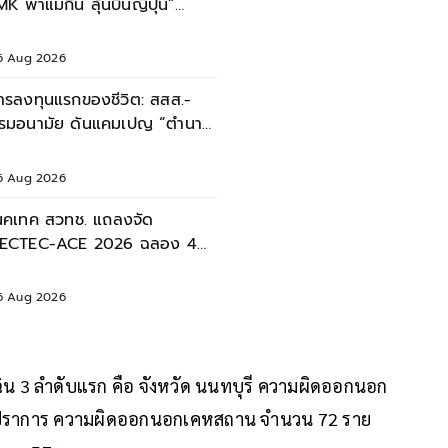
MK พาแม่กิน ลุ้นบินญี่ปุ่น”
ลอดเดือนสิงหาคม 2569
6 Aug 2026
ารลงทุนแรกของชีวิต: สสส.-
รมอนามัย ดันแคมเปญ “ตำนาน
มแม่” หนุนเด็กไทยเติบโตอย่าง
่งยืน
6 Aug 2026
นคเทค สวทช. แถลงจัด
ECTEC-ACE 2026 ฉลอง 40
ี เนคเทค 'Legacy & Beyond'
6 Aug 2026
น 3 ลำดับแรก คือ จังหวัด นนทบุรี ความผิดออกนอก
รปราการ ความผิดออกนอกเคหสถาน จำนวน 72 ราย