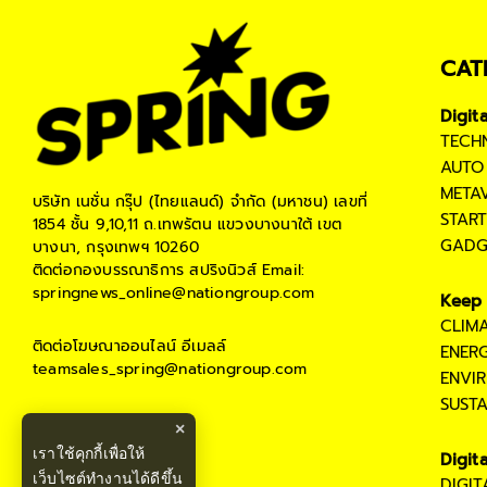
CAT
Digit
TECH
AUTO
META
บริษัท เนชั่น กรุ๊ป (ไทยแลนด์) จำกัด (มหาชน)
เลขที่
STAR
1854 ชั้น 9,10,11 ถ.เทพรัตน แขวงบางนาใต้ เขต
GADG
บางนา, กรุงเทพฯ 10260
ติดต่อกองบรรณาธิการ สปริงนิวส์
Email:
springnews_online@nationgroup.com
Keep 
CLIM
ติดต่อโฆษณาออนไลน์
อีเมลล์
ENER
teamsales_spring@nationgroup.com
ENVI
SUST
×
เราใช้คุกกี้เพื่อให้
Digit
เว็บไซต์ทำงานได้ดีขึ้น
DIGI