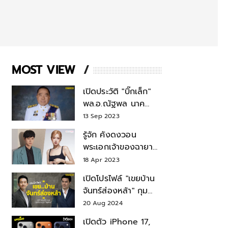
MOST VIEW
เปิดประวัติ "บิ๊กเล็ก"
พล.อ.ณัฐพล นาค
พาณิชย์ จากเลขาฯ
13 Sep 2023
สมช.-เลขาฯ
รู้จัก คังดงวอน
รมว.กลาโหม
พระเอกเจ้าของฉายา
สมบัติแห่งชาติ หลังมี
18 Apr 2023
ข่าว โรเซ่ BLACKPINK
เปิดโปรไฟล์ "เขยบ้าน
จันทร์ส่องหล้า" กุม
บังเหียนธุรกิจตระกูล
20 Aug 2024
"ชินวัตร"
เปิดตัว iPhone 17,