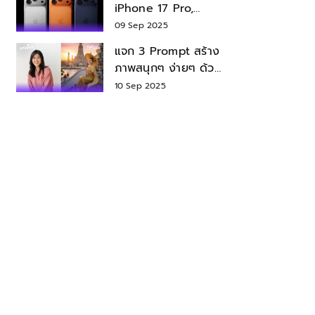
iPhone 17 Pro,
iPhone 17 Air สเปค
09 Sep 2025
ราคา น่าซื้อไหม?
แจก 3 Prompt สร้าง
ภาพสนุกๆ ง่ายๆ ด้วย
Nano Banana ใน
10 Sep 2025
Gemini