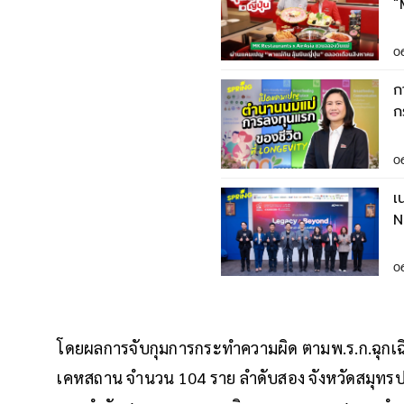
“
ต
0
ก
ก
น
ยั
0
เ
N
ป
0
โดยผลการจับกุมการกระทำความผิด ตามพ.ร.ก.ฉุกเฉิ
เคหสถาน จำนวน 104 ราย ลำดับสอง จังหวัดสมุท