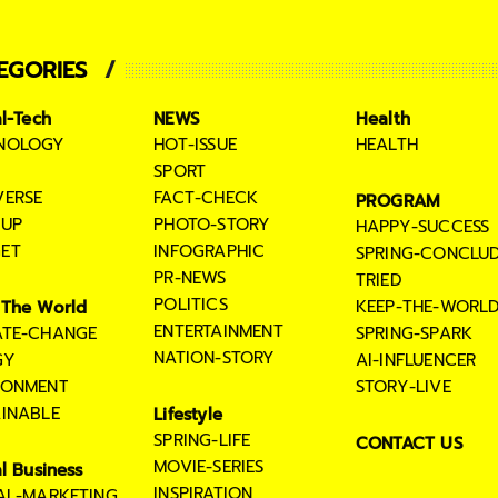
EGORIES
al-Tech
NEWS
Health
NOLOGY
HOT-ISSUE
HEALTH
SPORT
VERSE
FACT-CHECK
PROGRAM
TUP
PHOTO-STORY
HAPPY-SUCCESS
ET
INFOGRAPHIC
SPRING-CONCLU
PR-NEWS
TRIED
POLITICS
KEEP-THE-WORL
The World
ENTERTAINMENT
ATE-CHANGE
SPRING-SPARK
NATION-STORY
GY
AI-INFLUENCER
RONMENT
STORY-LIVE
AINABLE
Lifestyle
SPRING-LIFE
CONTACT US
MOVIE-SERIES
al Business
INSPIRATION
TAL-MARKETING