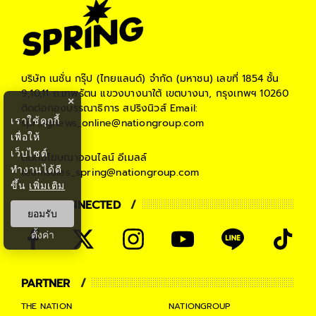
#
เจอ จ่าย จบ
#
ประกันชีวิต
บริษัท เนชั่น กรุ๊ป (ไทยแลนด์) จำกัด (มหาชน)
เลขที่ 1854 ชั้น
9,10,11 ถ.เทพรัตน แขวงบางนาใต้ เขตบางนา, กรุงเทพฯ 10260
×
ติดต่อกองบรรณาธิการ สปริงนิวส์
Email:
เราใช้คุกกี้
springnews_online@nationgroup.com
เพื่อให้
เว็บไซต์
ติดต่อโฆษณาออนไลน์
อีเมลล์
ทำงานได้ดี
teamsales_spring@nationgroup.com
ขึ้น
เพิ่มเติม
STAY CONNECTED
ยอมรับ
ตั้งค่า
PARTNER
THE NATION
NATIONGROUP