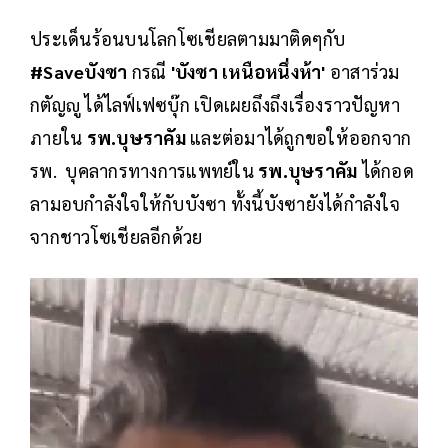
ประเด็นร้อนบนโลกโซเชียลตามมาติดๆกับ
#Saveบังซา
กรณี
'บังซา เหนือหนึ่งห้า'
อาสาร่วม
กตัญญู ได้ไลฟ์เฟซบุ๊ก เปิดเผยถึงถึงเรื่องราวปัญหา
ภายใน
รพ.บุษราคัม
และต่อมาได้ถูกขอให้ออกจาก
รพ. บุคลากรทางการแพทย์ใน
รพ.บุษราคัม
ได้กอด
ลามอบกำลังใจให้กับบังซา ทั้งนี้บังซายังได้กำลังใจ
จากชาวโซเชียลอีกด้วย