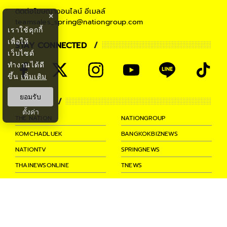
ติดต่อโฆษณาออนไลน์
อีเมลล์
×
teamsales_spring@nationgroup.com
เราใช้คุกกี้
เพื่อให้
STAY CONNECTED
เว็บไซต์
ทำงานได้ดี
ขึ้น
เพิ่มเติม
ยอมรับ
PARTNER
ตั้งค่า
THE NATION
NATIONGROUP
KOMCHADLUEK
BANGKOKBIZNEWS
NATIONTV
SPRINGNEWS
THAINEWSONLINE
TNEWS
THANSETTAKIJ