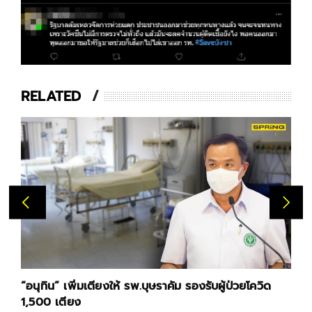
RELATED
สธ.เผย "รพ.บุษราคัม" วันแรก รับผู้ติดเชื้อกลุ่มสีเหลือง
เข้ารักษา 137 ราย