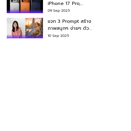
iPhone 17 Pro,
iPhone 17 Air สเปค
09 Sep 2025
ราคา น่าซื้อไหม?
แจก 3 Prompt สร้าง
ภาพสนุกๆ ง่ายๆ ด้วย
Nano Banana ใน
10 Sep 2025
Gemini