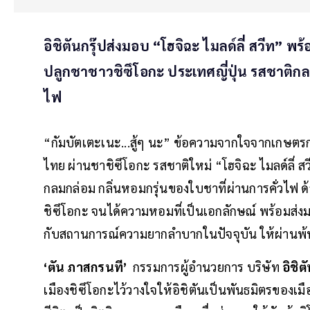
อิชิตันกรุ๊ปส่งมอบ “โฮจิฉะ ไมลด์ลี่ สวีท” 
ปลูกชาชาวชิซึโอกะ ประเทศญี่ปุ่น รสชาติกล
ไฟ
“กัมบัตเตะเนะ...สู้ๆ นะ” ข้อความจากใจจากเกษตรกรผ
ไทย ผ่านชาชิซึโอกะ รสชาติใหม่ “โฮจิฉะ ไมลด์ลี่ สว
กลมกล่อม กลิ่นหอมกรุ่นของใบชาที่ผ่านการคั่วไฟ
ชิซึโอกะ จนได้ความหอมที่เป็นเอกลักษณ์ พร้อมส่ง
กับสถานการณ์ความยากลำบากในปัจจุบัน ให้ผ่านพ้
‘ตัน ภาสกรนที’
กรรมการผู้อำนวยการ บริษัท
อิชิตั
เมืองชิซึโอกะไว้วางใจให้อิชิตันเป็นพันธมิตรของเม