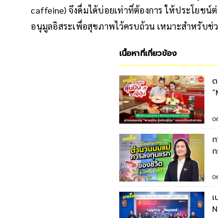
caffeine) จึงดื่มได้บ่อยเท่าที่ต้องการ ให้ประโยช
อนุมูลอิสระเพื่อสุขภาพไว้ครบถ้วน เหมาะสำหรับช่ว
เนื้อหาที่เกี่ยวข้อง
ต
“
ต
0
ก
ก
น
ยั
0
เ
N