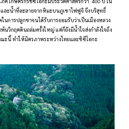
ริโภค เกษตรกรชิซึโอกะมีประวัติศาสตร์กว่า 400 ปี ใน
ละน้ำที่ละลายจากหิมะบนภูเขาไฟฟูจิ จึงบริสุทธิ์
ี่สุดในการปลูกชาจนได้รับการยอมรับว่าเป็นเมืองหลวง
้นวิกฤตดินถล่มครั้งใหญ่ แต่ก็ยังมีน้ำใจส่งกำลังใจถึง
ณะนี้ ทำให้มิตรภาพระหว่างไทยและชิซึโอกะ