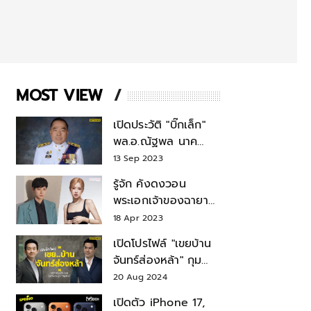
MOST VIEW
เปิดประวัติ "บิ๊กเล็ก"
พล.อ.ณัฐพล นาค
พาณิชย์ จากเลขาฯ
13 Sep 2023
สมช.-เลขาฯ
รู้จัก คังดงวอน
รมว.กลาโหม
พระเอกเจ้าของฉายา
สมบัติแห่งชาติ หลังมี
18 Apr 2023
ข่าว โรเซ่ BLACKPINK
เปิดโปรไฟล์ "เขยบ้าน
จันทร์ส่องหล้า" กุม
บังเหียนธุรกิจตระกูล
20 Aug 2024
"ชินวัตร"
เปิดตัว iPhone 17,