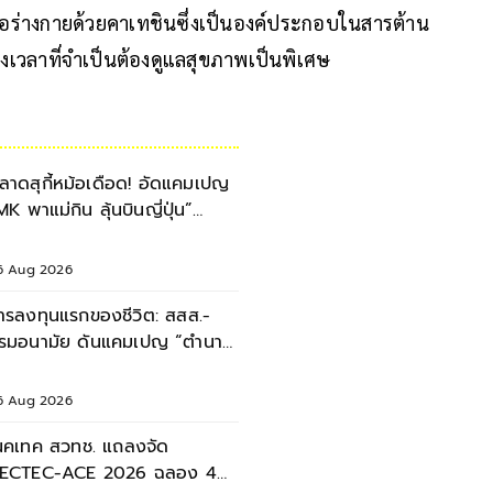
น์ต่อร่างกายด้วยคาเทชินซึ่งเป็นองค์ประกอบในสารต้าน
งเวลาที่จำเป็นต้องดูแลสุขภาพเป็นพิเศษ
ลาดสุกี้หม้อเดือด! อัดแคมเปญ
MK พาแม่กิน ลุ้นบินญี่ปุ่น”
ลอดเดือนสิงหาคม 2569
6 Aug 2026
ารลงทุนแรกของชีวิต: สสส.-
รมอนามัย ดันแคมเปญ “ตำนาน
มแม่” หนุนเด็กไทยเติบโตอย่าง
่งยืน
6 Aug 2026
นคเทค สวทช. แถลงจัด
ECTEC-ACE 2026 ฉลอง 40