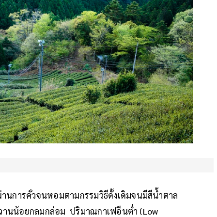
่ผ่านการคั่วจนหอมตามกรรมวิธีดั้งเดิมจนมีสีน้ำตาล
รหวานน้อยกลมกล่อม ปริมาณกาเฟอีนต่ำ (Low