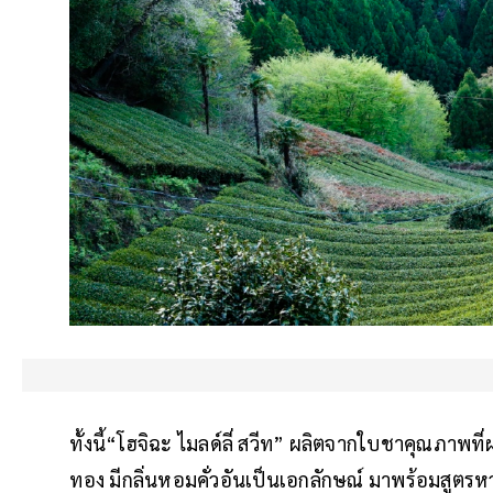
ทั้งนี้“โฮจิฉะ ไมลด์ลี่ สวีท” ผลิตจากใบชาคุณภาพที
ทอง มีกลิ่นหอมคั่วอันเป็นเอกลักษณ์ มาพร้อมสูต