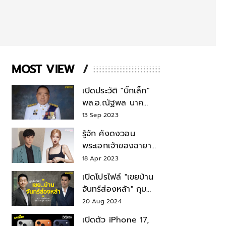
MOST VIEW
เปิดประวัติ "บิ๊กเล็ก"
พล.อ.ณัฐพล นาค
พาณิชย์ จากเลขาฯ
13 Sep 2023
สมช.-เลขาฯ
รู้จัก คังดงวอน
รมว.กลาโหม
พระเอกเจ้าของฉายา
สมบัติแห่งชาติ หลังมี
18 Apr 2023
ข่าว โรเซ่ BLACKPINK
เปิดโปรไฟล์ "เขยบ้าน
จันทร์ส่องหล้า" กุม
บังเหียนธุรกิจตระกูล
20 Aug 2024
"ชินวัตร"
เปิดตัว iPhone 17,