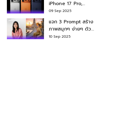
iPhone 17 Pro,
iPhone 17 Air สเปค
09 Sep 2025
ราคา น่าซื้อไหม?
แจก 3 Prompt สร้าง
ภาพสนุกๆ ง่ายๆ ด้วย
Nano Banana ใน
10 Sep 2025
Gemini