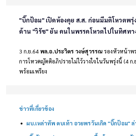
"บิ๊กป้อม" เปิดห้องคุย ส.ส. ก่อนมีมติโหวตพ
ด้าน "วิรัช" ยัน คนในพรรคโหวตไปในทิศทางเ
3 ก.ย.64
พล.อ.ประวิตร วงษ์สุวรรณ
รองหัวหน้าพร
การโหวตญัตติอภิปรายไม่ไว้วางใจในวันพรุ่งนี้ (4 ก.
พร้อมเพรียง
ข่าวที่เกี่ยวข้อง
ผบ.เหล่าทัพ ตบเท้า อวยพรวันเกิด "บิ๊กป้อม" ล่