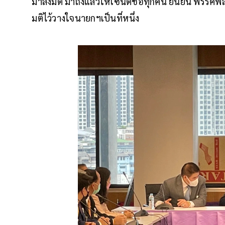
มาลงมติ มาถึงแล้วให้เซ็นต์ชื่อทุกคน ยืนยัน พรร
มติไว้วางใจนายกฯเป็นที่หนึ่ง