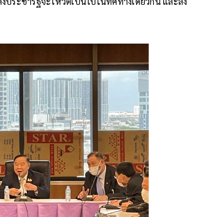
คพลังประชารัฐจะโหวตเป็นไปในทิศทางเดียวกัน และลง