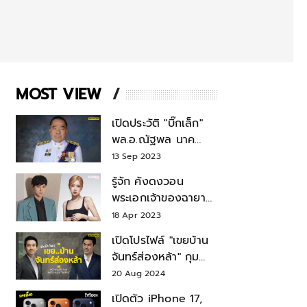
MOST VIEW
เปิดประวัติ "บิ๊กเล็ก"
พล.อ.ณัฐพล นาค
พาณิชย์ จากเลขาฯ
13 Sep 2023
สมช.-เลขาฯ
รู้จัก คังดงวอน
รมว.กลาโหม
พระเอกเจ้าของฉายา
สมบัติแห่งชาติ หลังมี
18 Apr 2023
ข่าว โรเซ่ BLACKPINK
เปิดโปรไฟล์ "เขยบ้าน
จันทร์ส่องหล้า" กุม
บังเหียนธุรกิจตระกูล
20 Aug 2024
"ชินวัตร"
เปิดตัว iPhone 17,