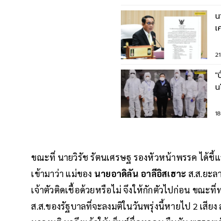
น
เ
ศั
2
"
น
ต
1
ขณะที่ นายวิรัช รัตนเศรษฐ รองหัวหน้าพรรค ได้ชี้
เข้ามาว่า แม่ของ
นายอาดิลัน อาลีอิสเฮาะ
ส.ส.ยะลา
เจ้าตัวติดเชื้อด้วยหรือไม่ จึงให้กักตัวไปก่อน ขณะที่
ส.ส.ของรัฐบาลที่จะลงมติในวันพรุ่งนี้หายไป 2 เสียง