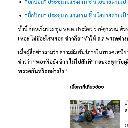
"บิ๊กป้อม" ประชุม ก.แรงงาน ชี้ นโยบายตามเป้า 
"บิ๊กป้อม" ประชุม ก.แรงงาน ชี้ นโยบายตามเป้า 
ทั้งนี้ ก่อนเริ่มประชุม พล.อ.ประวิตร วงษ์สุวรรณ ห
เหอะ ไม่มีอะไรหรอก ข่าวลือ”
ทำให้ ส.ส.พรรคต่า
เมื่อผู้สื่อข่าวถามว่า ความสัมพันธ์ภายในพรรคเหนียว
ข่าวว่า
“พอหรือยัง อ้าว ไม่ไปสักที”
ก่อนจะพูดกับผู้ส
พรรคกันหรืออย่างไร”
เนื้อหาที่เกี่ยวข้อง
บ
ส
3