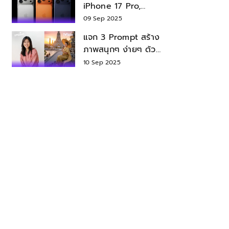
iPhone 17 Pro,
iPhone 17 Air สเปค
09 Sep 2025
ราคา น่าซื้อไหม?
แจก 3 Prompt สร้าง
ภาพสนุกๆ ง่ายๆ ด้วย
Nano Banana ใน
10 Sep 2025
Gemini