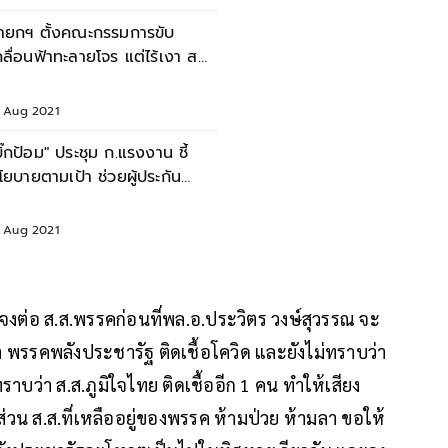
ายกฯ ตั้งคณะกรรมการขับ
คลื่อนฟ้าทะลายโจร แต่ไร้เงา สม
กดิ์ ผู้ริเริ่มใช้
1 Aug 2021
บิ๊กป้อม" ประชุม ก.แรงงาน ชี้
โยบายตามเป้า ช่วยผู้ประกัน
น รวดเร็ว ทั่วถึง
8 Aug 2021
แจงต่อ ส.ส.พรรคก่อนที่พล.อ.ประวิตร วงษ์สุวรรณ จะ
 พรรคพลังประชารัฐ ติดเชื้อโควิด และยังไม่ทราบว่า
ทราบว่า ส.ส.ภูมิใจไทย ติดเชื้ออีก 1 คน ทำให้เสียง
 ส่วน ส.ส.ที่เหลืออยู่ของพรรค ห้ามป่วย ห้ามลา ขอให้