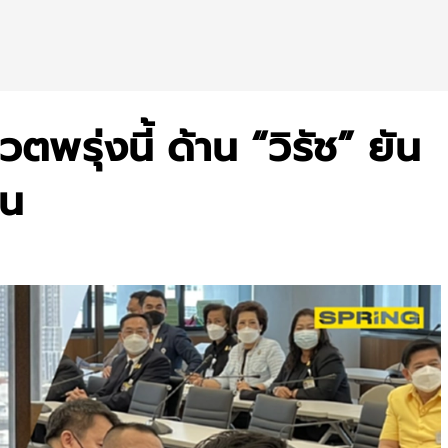
ตพรุ่งนี้ ด้าน “วิรัช” ยัน
ัน