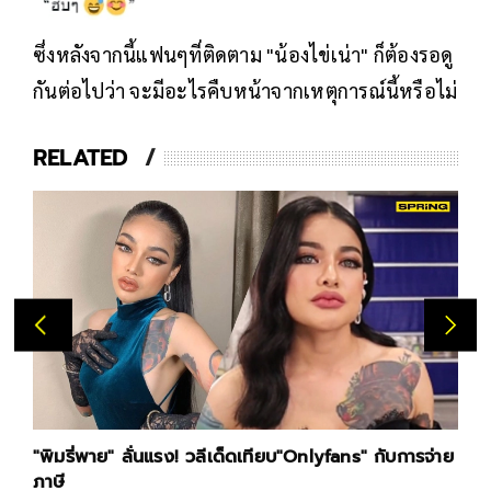
ซึ่งหลังจากนี้แฟนๆที่ติดตาม "น้องไข่เน่า" ก็ต้องรอดู
กันต่อไปว่า จะมีอะไรคืบหน้าจากเหตุการณ์นี้หรือไม่
RELATED
"พิมรี่พาย" ลั่นแรง! วลีเด็ดเทียบ"Onlyfans" กับการจ่าย
ภาษี