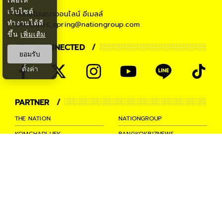
เว็บไซต์
ติดต่อโฆษณาออนไลน์
อีเมลล์
ทำงานได้ดี
teamsales_spring@nationgroup.com
ขึ้น
เพิ่มเติม
STAY CONNECTED
ยอมรับ
ตั้งค่า
PARTNER
THE NATION
NATIONGROUP
KOMCHADLUEK
BANGKOKBIZNEWS
NATIONTV
SPRINGNEWS
THAINEWSONLINE
TNEWS
THANSETTAKIJ