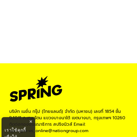
บริษัท เนชั่น กรุ๊ป (ไทยแลนด์) จำกัด (มหาชน)
เลขที่ 1854 ชั้น
9,10,11 ถ.เทพรัตน แขวงบางนาใต้ เขตบางนา, กรุงเทพฯ 10260
×
ติดต่อกองบรรณาธิการ สปริงนิวส์
Email:
เราใช้คุกกี้
springnews_online@nationgroup.com
เพื่อให้