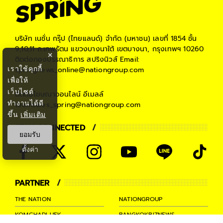
บริษัท เนชั่น กรุ๊ป (ไทยแลนด์) จำกัด (มหาชน)
เลขที่ 1854 ชั้น
9,10,11 ถ.เทพรัตน แขวงบางนาใต้ เขตบางนา, กรุงเทพฯ 10260
×
ติดต่อกองบรรณาธิการ สปริงนิวส์
Email:
เราใช้คุกกี้
springnews_online@nationgroup.com
เพื่อให้
เว็บไซต์
ติดต่อโฆษณาออนไลน์
อีเมลล์
ทำงานได้ดี
teamsales_spring@nationgroup.com
ขึ้น
เพิ่มเติม
STAY CONNECTED
ยอมรับ
ตั้งค่า
PARTNER
THE NATION
NATIONGROUP
KOMCHADLUEK
BANGKOKBIZNEWS