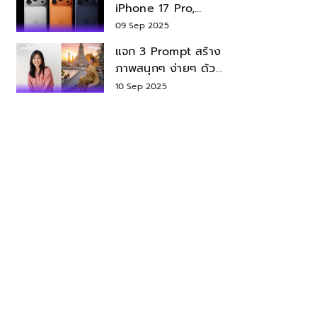
iPhone 17 Pro,
iPhone 17 Air สเปค
09 Sep 2025
ราคา น่าซื้อไหม?
แจก 3 Prompt สร้าง
ภาพสนุกๆ ง่ายๆ ด้วย
Nano Banana ใน
10 Sep 2025
Gemini