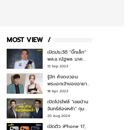
MOST VIEW
เปิดประวัติ "บิ๊กเล็ก"
พล.อ.ณัฐพล นาค
พาณิชย์ จากเลขาฯ
13 Sep 2023
สมช.-เลขาฯ
รู้จัก คังดงวอน
รมว.กลาโหม
พระเอกเจ้าของฉายา
สมบัติแห่งชาติ หลังมี
18 Apr 2023
ข่าว โรเซ่ BLACKPINK
เปิดโปรไฟล์ "เขยบ้าน
จันทร์ส่องหล้า" กุม
บังเหียนธุรกิจตระกูล
20 Aug 2024
"ชินวัตร"
เปิดตัว iPhone 17,