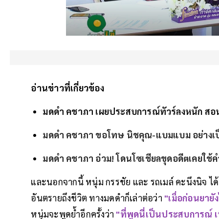
อ่านข่าวที่เกี่ยวข้อง
มดดำ คชาภา เผยประสบการณ์ทัวร์ลงหนัก สอนให้
มดดำ คชาภา ขอโทษ นิชคุณ-แบมแบม อย่างเป็
มดดำ คชาภา อ่วม! โดนโซเชียลขุดอดีตเคยใช้ค
และนอกจากนี้ หนุ่ม กรรชัย และ รถเมล์ คะนึงนิจ ได้
อันตรายถึงชีวิต ทางมดดำก็เล่าต่อว่า
"เมื่อก่อนยายั
หนุ่มจะพูดย้ำอีกครั้งว่า
"ที่พูดนี่เป็นประสบการณ์ 