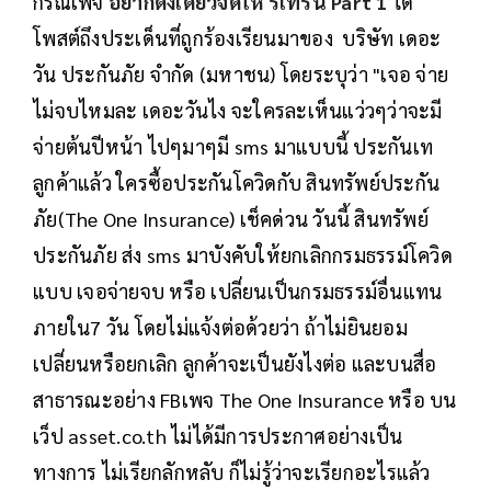
กรณีเพจ
อยากดังเดี๋ยวจัดให้ รีเทิร์น Part 1
ได้
โพสต์ถึงประเด็นที่ถูกร้องเรียนมาของ บริษัท เดอะ
วัน ประกันภัย จำกัด (มหาชน) โดยระบุว่า "เจอ จ่าย
ไม่จบไหมละ เดอะวันไง จะใครละเห็นแว่วๆว่าจะมี
จ่ายต้นปีหน้า ไปๆมาๆมี sms มาแบบนี้ ประกันเท
ลูกค้าแล้ว ใครซื้อประกันโควิดกับ สินทรัพย์ประกัน
ภัย(The One Insurance) เช็คด่วน วันนี้ สินทรัพย์
ประกันภัย ส่ง sms มาบังคับให้ยกเลิกกรมธรรม์โควิด
แบบ เจอจ่ายจบ​ หรือ เปลี่ยนเป็นกรมธรรม์อื่นแทน
ภายใน7 วัน โดยไม่แจ้งต่อด้วยว่า ถ้าไม่ยินยอม
เปลี่ยนหรือยกเลิก ลูกค้าจะเป็นยังไงต่อ และบนสื่อ
สาธารณะอย่าง FBเพจ The One Insurance หรือ บน
เว็ป asset.co.th ไม่ได้มีการประกาศอย่างเป็น
ทางการ ไม่เรียกลักหลับ ก็ไม่รู้ว่าจะเรียกอะไรแล้ว