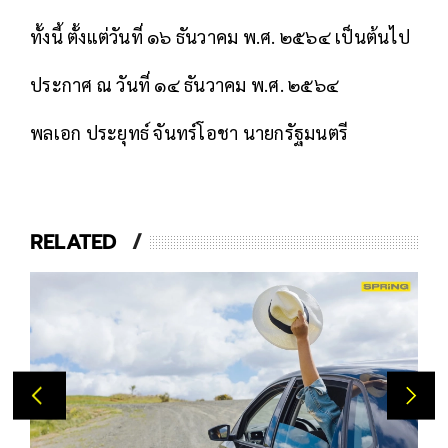
ทั้งนี้ ตั้งแต่วันที่ ๑๖ ธันวาคม พ.ศ. ๒๕๖๔ เป็นต้นไป
ประกาศ ณ วันที่ ๑๔ ธันวาคม พ.ศ. ๒๕๖๔
พลเอก ประยุทธ์ จันทร์โอชา นายกรัฐมนตรี
RELATED