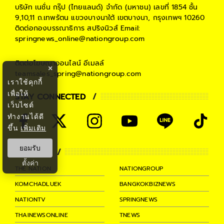
บริษัท เนชั่น กรุ๊ป (ไทยแลนด์) จำกัด (มหาชน)
เลขที่ 1854 ชั้น
9,10,11 ถ.เทพรัตน แขวงบางนาใต้ เขตบางนา, กรุงเทพฯ 10260
ติดต่อกองบรรณาธิการ สปริงนิวส์
Email:
springnews_online@nationgroup.com
ติดต่อโฆษณาออนไลน์
อีเมลล์
×
teamsales_spring@nationgroup.com
เราใช้คุกกี้
เพื่อให้
STAY CONNECTED
เว็บไซต์
ทำงานได้ดี
ขึ้น
เพิ่มเติม
ยอมรับ
PARTNER
ตั้งค่า
THE NATION
NATIONGROUP
KOMCHADLUEK
BANGKOKBIZNEWS
NATIONTV
SPRINGNEWS
THAINEWSONLINE
TNEWS