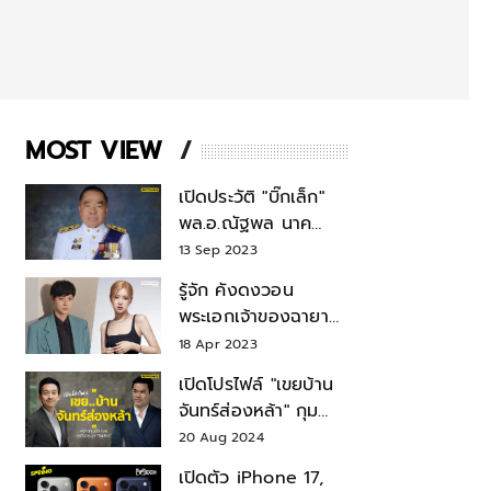
MOST VIEW
เปิดประวัติ "บิ๊กเล็ก"
พล.อ.ณัฐพล นาค
พาณิชย์ จากเลขาฯ
13 Sep 2023
สมช.-เลขาฯ
รู้จัก คังดงวอน
รมว.กลาโหม
พระเอกเจ้าของฉายา
สมบัติแห่งชาติ หลังมี
18 Apr 2023
ข่าว โรเซ่ BLACKPINK
เปิดโปรไฟล์ "เขยบ้าน
จันทร์ส่องหล้า" กุม
บังเหียนธุรกิจตระกูล
20 Aug 2024
"ชินวัตร"
เปิดตัว iPhone 17,