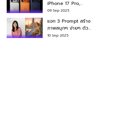
iPhone 17 Pro,
iPhone 17 Air สเปค
09 Sep 2025
ราคา น่าซื้อไหม?
แจก 3 Prompt สร้าง
ภาพสนุกๆ ง่ายๆ ด้วย
Nano Banana ใน
10 Sep 2025
Gemini