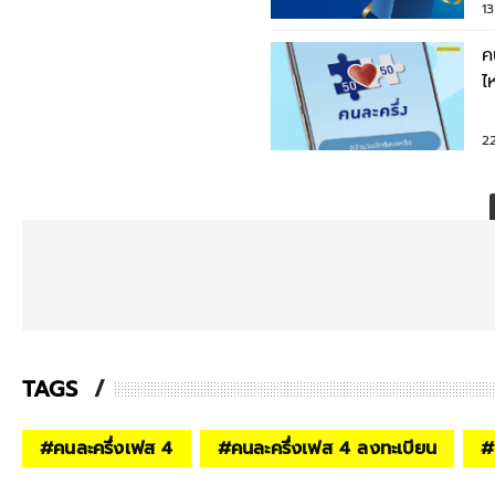
1
ค
ไ
โ
2
TAGS
#
คนละครึ่งเฟส 4
#
คนละครึ่งเฟส 4 ลงทะเบียน
#