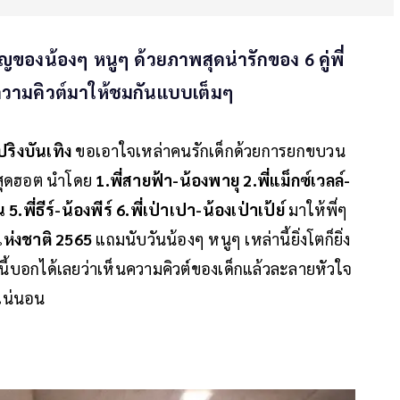
ญของน้องๆ หนูๆ ด้วยภาพสุดน่ารักของ 6 คู่พี่
ความคิวต์มาให้ชมกันแบบเต็มๆ
ปริงบันเทิง
ขอเอาใจเหล่าคนรักเด็กด้วยการยกขบวน
ิงสุดฮอต นำโดย
1.พี่สายฟ้า-น้องพายุ 2.พี่แม็กซ์เวลล์-
.พี่ธีร์-น้องพีร์ 6.พี่เป่าเปา-น้องเป่าเป้ย์
มาให้พี่ๆ
แห่งชาติ 2565
แถมนับวันน้องๆ หนูๆ เหล่านี้ยิ่งโตก็ยิ่ง
้บอกได้เลยว่าเห็นความคิวต์ของเด็กแล้วละลายหัวใจ
แน่นอน