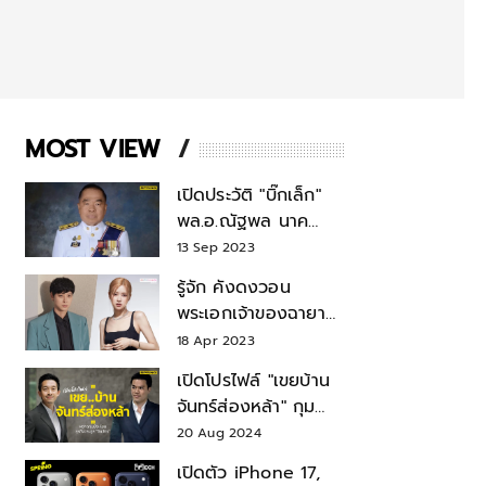
MOST VIEW
เปิดประวัติ "บิ๊กเล็ก"
พล.อ.ณัฐพล นาค
พาณิชย์ จากเลขาฯ
13 Sep 2023
สมช.-เลขาฯ
รู้จัก คังดงวอน
รมว.กลาโหม
พระเอกเจ้าของฉายา
สมบัติแห่งชาติ หลังมี
18 Apr 2023
ข่าว โรเซ่ BLACKPINK
เปิดโปรไฟล์ "เขยบ้าน
จันทร์ส่องหล้า" กุม
บังเหียนธุรกิจตระกูล
20 Aug 2024
"ชินวัตร"
เปิดตัว iPhone 17,