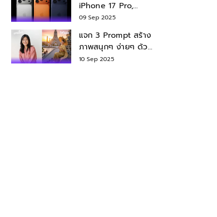
iPhone 17 Pro,
iPhone 17 Air สเปค
09 Sep 2025
ราคา น่าซื้อไหม?
แจก 3 Prompt สร้าง
ภาพสนุกๆ ง่ายๆ ด้วย
Nano Banana ใน
10 Sep 2025
Gemini