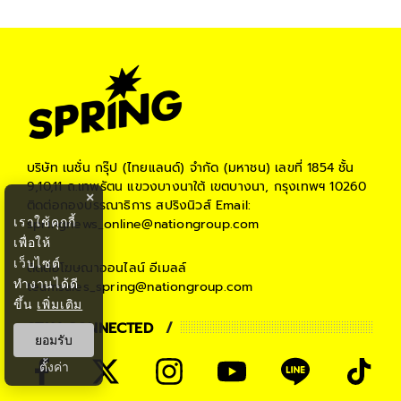
บริษัท เนชั่น กรุ๊ป (ไทยแลนด์) จำกัด (มหาชน)
เลขที่ 1854 ชั้น
9,10,11 ถ.เทพรัตน แขวงบางนาใต้ เขตบางนา, กรุงเทพฯ 10260
×
ติดต่อกองบรรณาธิการ สปริงนิวส์
Email:
เราใช้คุกกี้
springnews_online@nationgroup.com
เพื่อให้
เว็บไซต์
ติดต่อโฆษณาออนไลน์
อีเมลล์
ทำงานได้ดี
teamsales_spring@nationgroup.com
ขึ้น
เพิ่มเติม
STAY CONNECTED
ยอมรับ
ตั้งค่า