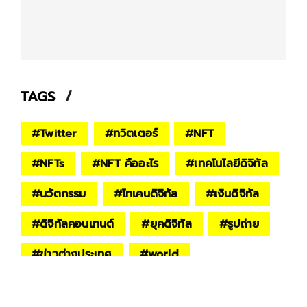
TAGS
#
Twitter
#
ทวิตเตอร์
#
NFT
#
NFTs
#
NFT คืออะไร
#
เทคโนโลยีดิจิทัล
#
นวัตกรรม
#
โทเคนดิจิทัล
#
เงินดิจิทัล
#
ดิจิทัลคอนเทนต์
#
ยุคดิจิทัล
#
รูปถ่าย
#
ข่าวต่างประเทศ
#
world
#
spring-life
#
Lifestyle
#
ไลฟ์สไตล์