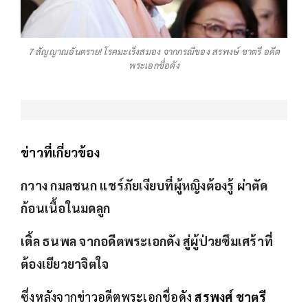
7 สัญญาณอันตราย! โรคมะเร็งสมอง จากกรณีของ สรพงษ์ ชาตรี อดีต
พระเอกชื่อดัง
ข่าวที่เกี่ยวข้อง
กวาง กมลชนก แชร์ภัยเงียบที่ผู้หญิงต้องรู้ ผ่าตัด
ก้อนเนื้อในมดลูก
เติ้ล ธนพล จากอดีตพระเอกดัง สู่ผู้ป่วยซึมเศร้าที่
ต้องเยียวยาจิตใจ
ซึ่งหลังจากข่าวอดีตพระเอกชื่อดัง
สรพงศ์ ชาตรี