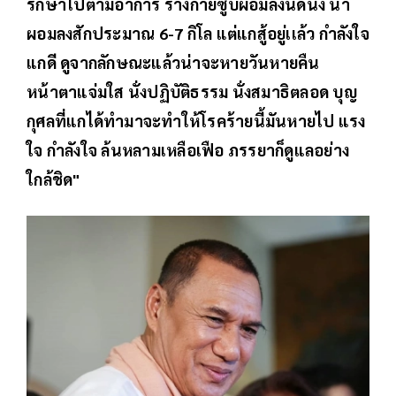
รักษาไปตามอาการ ร่างกายซูบผอมลงนิดนึง น่า
ผอมลงสักประมาณ 6-7 กิโล แต่แกสู้อยู่เเล้ว กำลังใจ
แกดี ดูจากลักษณะแล้วน่าจะหายวันหายคืน
หน้าตาแจ่มใส นั่งปฏิบัติธรรม นั่งสมาธิตลอด บุญ
กุศลที่แกได้ทำมาจะทำให้โรคร้ายนี้มันหายไป แรง
ใจ กำลังใจ ล้นหลามเหลือเฟือ ภรรยาก็ดูแลอย่าง
ใกล้ชิด"