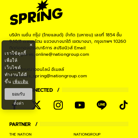
บริษัท เนชั่น กรุ๊ป (ไทยแลนด์) จำกัด (มหาชน)
เลขที่ 1854 ชั้น
9,10,11 ถ.เทพรัตน แขวงบางนาใต้ เขตบางนา, กรุงเทพฯ 10260
×
ติดต่อกองบรรณาธิการ สปริงนิวส์
Email:
เราใช้คุกกี้
springnews_online@nationgroup.com
เพื่อให้
เว็บไซต์
ติดต่อโฆษณาออนไลน์
อีเมลล์
ทำงานได้ดี
teamsales_spring@nationgroup.com
ขึ้น
เพิ่มเติม
STAY CONNECTED
ยอมรับ
ตั้งค่า
PARTNER
THE NATION
NATIONGROUP