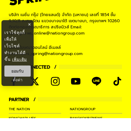
บริษัท เนชั่น กรุ๊ป (ไทยแลนด์) จำกัด (มหาชน)
เลขที่ 1854 ชั้น
9,10,11 ถ.เทพรัตน แขวงบางนาใต้ เขตบางนา, กรุงเทพฯ 10260
×
ติดต่อกองบรรณาธิการ สปริงนิวส์
Email:
เราใช้คุกกี้
springnews_online@nationgroup.com
เพื่อให้
เว็บไซต์
ติดต่อโฆษณาออนไลน์
อีเมลล์
ทำงานได้ดี
teamsales_spring@nationgroup.com
ขึ้น
เพิ่มเติม
STAY CONNECTED
ยอมรับ
ตั้งค่า
PARTNER
THE NATION
NATIONGROUP
KOMCHADLUEK
BANGKOKBIZNEWS
NATIONTV
SPRINGNEWS