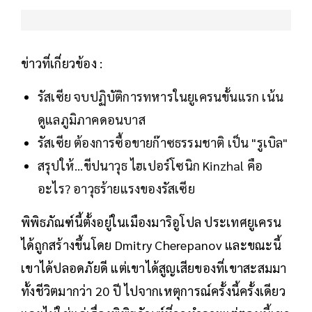
ข่าวที่เกี่ยวข้อง :
รัสเซีย จบปฏิบัติการทหารในยูเครนขั้นแรก เน้น
ดูแลภูมิภาคดอนบาส
รัสเซีย ต้องการซื้อขายก๊าซธรรมชาติ เป็น "รูเบิล"
สรุปให้...ขีปนาวุธ ไฮเปอร์โซนิก Kinzhal คือ
อะไร? อาวุธร้ายแรงของรัสเซีย
พิพิธภัณฑ์นี้ตั้งอยู่ในเมืองมาริอูโปล ประเทศยูเครน
ได้ถูกสร้างขึ้นโดย Dmitry Cherepanov และขณะนี้
เขาได้ปลอดภัยดี แต่เขาได้สูญเสียของที่เขาสะสมมา
ทั้งชีวิตมากว่า 20 ปี ไปจากเหตุการณ์ครั้งนี้ครั้งเดียว