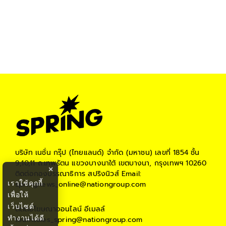
บริษัท เนชั่น กรุ๊ป (ไทยแลนด์) จำกัด (มหาชน)
เลขที่ 1854 ชั้น
9,10,11 ถ.เทพรัตน แขวงบางนาใต้ เขตบางนา, กรุงเทพฯ 10260
×
ติดต่อกองบรรณาธิการ สปริงนิวส์
Email:
เราใช้คุกกี้
springnews_online@nationgroup.com
เพื่อให้
เว็บไซต์
ติดต่อโฆษณาออนไลน์
อีเมลล์
ทำงานได้ดี
teamsales_spring@nationgroup.com