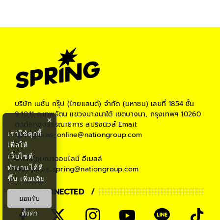
#
โควิดระลอกใหม่
#
ฉีดวัคซีน
#
ฉีดวัคซีนโควิด-19
#
วัคซีนโควิด
#
วัคซีนโควิด-19
#
โควิดวันนี้
#
สถานการณ์โควิดวันนี้
#
ข่าวโควิดวันนี้
#
ข่าวต่างประเทศ
#
world
บริษัท เนชั่น กรุ๊ป (ไทยแลนด์) จำกัด (มหาชน)
เลขที่ 1854 ชั้น
9,10,11 ถ.เทพรัตน แขวงบางนาใต้ เขตบางนา, กรุงเทพฯ 10260
×
ติดต่อกองบรรณาธิการ สปริงนิวส์
Email:
เราใช้คุกกี้
springnews_online@nationgroup.com
เพื่อให้
เว็บไซต์
ติดต่อโฆษณาออนไลน์
อีเมลล์
ทำงานได้ดี
teamsales_spring@nationgroup.com
ขึ้น
เพิ่มเติม
STAY CONNECTED
ยอมรับ
ตั้งค่า