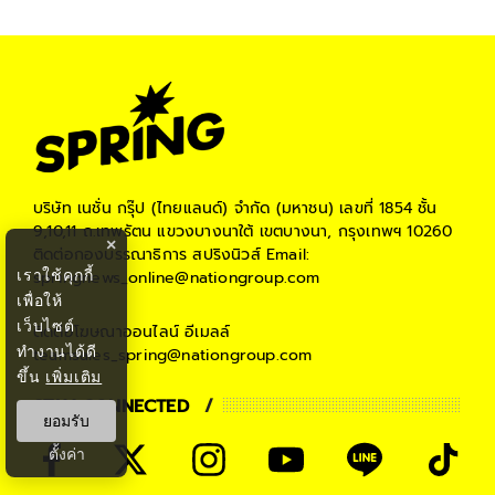
บริษัท เนชั่น กรุ๊ป (ไทยแลนด์) จำกัด (มหาชน)
เลขที่ 1854 ชั้น
9,10,11 ถ.เทพรัตน แขวงบางนาใต้ เขตบางนา, กรุงเทพฯ 10260
×
ติดต่อกองบรรณาธิการ สปริงนิวส์
Email:
เราใช้คุกกี้
springnews_online@nationgroup.com
เพื่อให้
เว็บไซต์
ติดต่อโฆษณาออนไลน์
อีเมลล์
ทำงานได้ดี
teamsales_spring@nationgroup.com
ขึ้น
เพิ่มเติม
STAY CONNECTED
ยอมรับ
ตั้งค่า