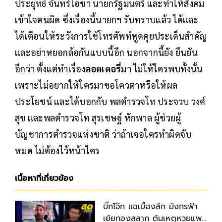
ประยุทธ์ จันทร์โอชา นายกรัฐมนตรี และทำให้สังคม
เข้าใจตนผิด ซึ่งเรื่องนี้นายกฯ รับทราบแล้ว ได้และ
ได้เตือนให้ระวังการใช้โทรศัพท์พูดคุยประเด็นสำคัญ
และอย่าหยอกล้อกันแบบนี้อีก นอกจากนี้ยัง ยืนยัน
อีกว่า ตั้งแต่ทำเรื่อง
ลอตเตอรี่
มา ไม่ให้ใครพบทั้งนั้น
เพราะไม่อยากให้ใครมาขอโควตาหรือให้ผล
ประโยชน์ และได้บอกกับ พลตำรวจโท ประจวบ วงศ์
สุข และพลตำรวจโท สุรเชษฐ์ หักพาล ผู้ช่วยผู้
บัญชาการตำรวจแห่งชาติ ว่าถ้าเจอใครทำผิดจับ
หมด ไม่ต้องไว้หน้าใคร
เนื้อหาที่เกี่ยวข้อง
บิ๊กโจ๊ก แฉเบื้องลึก มังกรฟ้า
เย้ยกองสลาก ต้นเหตุหวยแพง